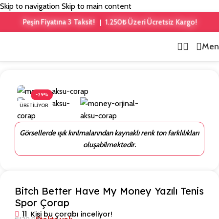
Skip to navigation
Skip to main content
1.250₺ Üzeri Ücretsiz Kargo!
Peşin Fiyatına 3 Taksit!
|
Men
Ana Sayfa
/
Yazılı Çoraplar
-29%
ÜRETILIYOR
Görsellerde ışık kırılmalarından kaynaklı renk ton farklılıkları
oluşabilmektedir.
Bitch Better Have My Money Yazılı Tenis
Spor Çorap
11
Kişi bu çorabı inceliyor!