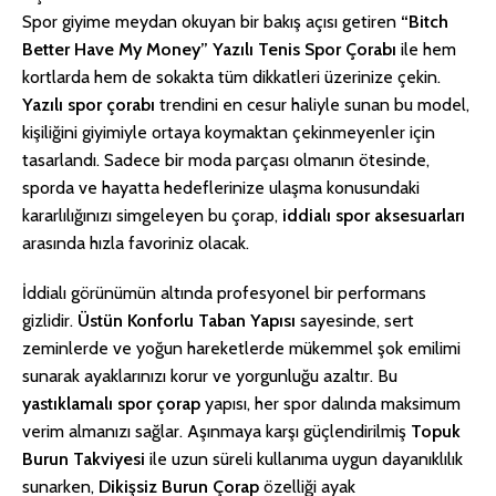
Spor giyime meydan okuyan bir bakış açısı getiren
“Bitch
Better Have My Money” Yazılı Tenis Spor Çorabı
ile hem
kortlarda hem de sokakta tüm dikkatleri üzerinize çekin.
Yazılı spor çorabı
trendini en cesur haliyle sunan bu model,
kişiliğini giyimiyle ortaya koymaktan çekinmeyenler için
tasarlandı. Sadece bir moda parçası olmanın ötesinde,
sporda ve hayatta hedeflerinize ulaşma konusundaki
kararlılığınızı simgeleyen bu çorap,
iddialı spor aksesuarları
arasında hızla favoriniz olacak.
İddialı görünümün altında profesyonel bir performans
gizlidir.
Üstün Konforlu Taban Yapısı
sayesinde, sert
zeminlerde ve yoğun hareketlerde mükemmel şok emilimi
sunarak ayaklarınızı korur ve yorgunluğu azaltır. Bu
yastıklamalı spor çorap
yapısı, her spor dalında maksimum
verim almanızı sağlar. Aşınmaya karşı güçlendirilmiş
Topuk
Burun Takviyesi
ile uzun süreli kullanıma uygun dayanıklılık
sunarken,
Dikişsiz Burun Çorap
özelliği ayak