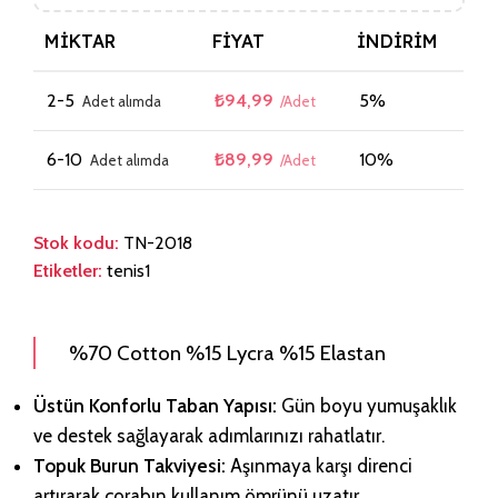
MIKTAR
FIYAT
İNDIRIM
2-5
₺
94,99
5%
6-10
₺
89,99
10%
Stok kodu:
TN-2018
Etiketler:
tenis1
%70 Cotton %15 Lycra %15 Elastan
Üstün Konforlu Taban Yapısı:
Gün boyu yumuşaklık
ve destek sağlayarak adımlarınızı rahatlatır.
Topuk Burun Takviyesi:
Aşınmaya karşı direnci
artırarak çorabın kullanım ömrünü uzatır.