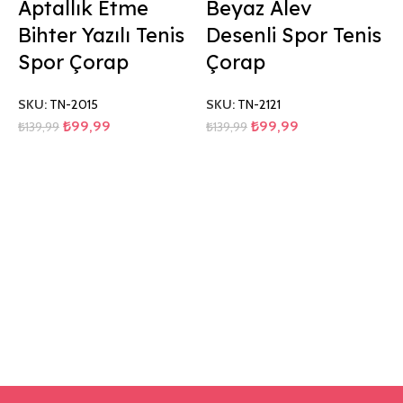
Aptallık Etme
Beyaz Alev
Bihter Yazılı Tenis
Desenli Spor Tenis
Spor Çorap
Çorap
SKU:
TN-2015
SKU:
TN-2121
₺
99,99
₺
99,99
₺
139,99
₺
139,99
S
₺