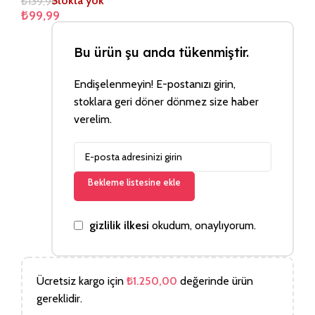
₺
139,99
Stokta yok
₺
99,99
Bu ürün şu anda tükenmiştir.
Endişelenmeyin! E-postanızı girin,
stoklara geri döner dönmez size haber
verelim.
Bekleme listesine ekle
gizlilik ilkesi
okudum, onaylıyorum.
Ücretsiz kargo için
₺
1.250,00
değerinde ürün
gereklidir.