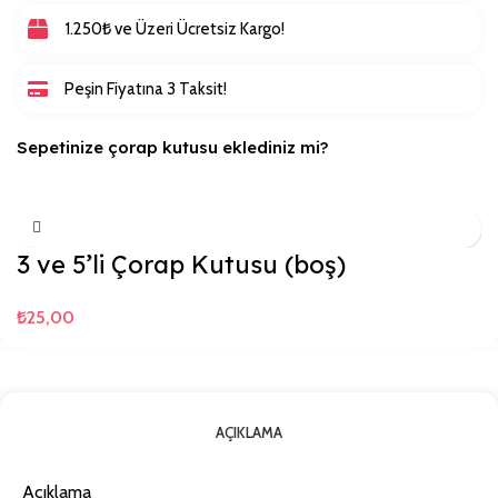
1.250₺ ve Üzeri Ücretsiz Kargo!
Peşin Fiyatına 3 Taksit!
Sepetinize çorap kutusu eklediniz mi?
3 ve 5’li Çorap Kutusu (boş)
₺
25,00
AÇIKLAMA
Açıklama