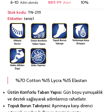
6-10
₺
89,99
10%
Stok kodu:
TN-2111
Etiketler:
tenis1
%70 Cotton %15 Lycra %15 Elastan
Üstün Konforlu Taban Yapısı:
Gün boyu yumuşaklık
ve destek sağlayarak adımlarınızı rahatlatır.
Topuk Burun Takviyesi:
Aşınmaya karşı direnci