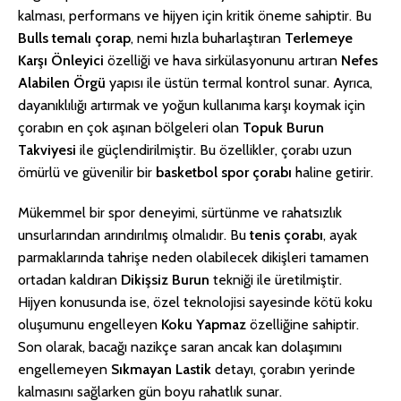
kalması, performans ve hijyen için kritik öneme sahiptir. Bu
Bulls temalı çorap
, nemi hızla buharlaştıran
Terlemeye
Karşı Önleyici
özelliği ve hava sirkülasyonunu artıran
Nefes
Alabilen Örgü
yapısı ile üstün termal kontrol sunar. Ayrıca,
dayanıklılığı artırmak ve yoğun kullanıma karşı koymak için
çorabın en çok aşınan bölgeleri olan
Topuk Burun
Takviyesi
ile güçlendirilmiştir. Bu özellikler, çorabı uzun
ömürlü ve güvenilir bir
basketbol spor çorabı
haline getirir.
Mükemmel bir spor deneyimi, sürtünme ve rahatsızlık
unsurlarından arındırılmış olmalıdır. Bu
tenis çorabı
, ayak
parmaklarında tahrişe neden olabilecek dikişleri tamamen
ortadan kaldıran
Dikişsiz Burun
tekniği ile üretilmiştir.
Hijyen konusunda ise, özel teknolojisi sayesinde kötü koku
oluşumunu engelleyen
Koku Yapmaz
özelliğine sahiptir.
Son olarak, bacağı nazikçe saran ancak kan dolaşımını
engellemeyen
Sıkmayan Lastik
detayı, çorabın yerinde
kalmasını sağlarken gün boyu rahatlık sunar.