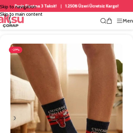
Peşin Fiyatına 3 Taksit!
1.250₺ Üzeri Ücretsiz Kargo!
|
Skip to navigation
Skip to main content
Men
Ana Sayfa
/
Yazılı Çoraplar
-29%