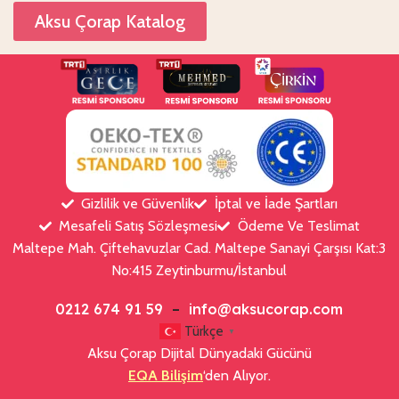
Aksu Çorap Katalog
Gizlilik ve Güvenlik
İptal ve İade Şartları
Mesafeli Satış Sözleşmesi
Ödeme Ve Teslimat
Maltepe Mah. Çiftehavuzlar Cad. Maltepe Sanayi Çarşısı Kat:3
No:415 Zeytinburmu/İstanbul
0212 674 91 59
–
info@aksucorap.com
Türkçe
▼
Aksu Çorap Dijital Dünyadaki Gücünü
EQA Bilişim
‘den Alıyor.