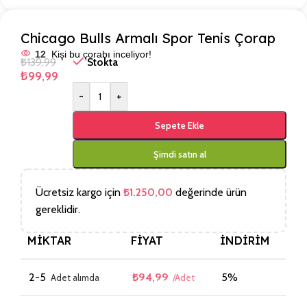
Chicago Bulls Armalı Spor Tenis Çorap
12
Kişi bu çorabı inceliyor!
₺
139,99
Stokta
₺
99,99
-
+
Sepete Ekle
Şimdi satın al
Ücretsiz kargo için
₺
1.250,00
değerinde ürün
gereklidir.
MIKTAR
FIYAT
İNDIRIM
2-5
₺
94,99
5%