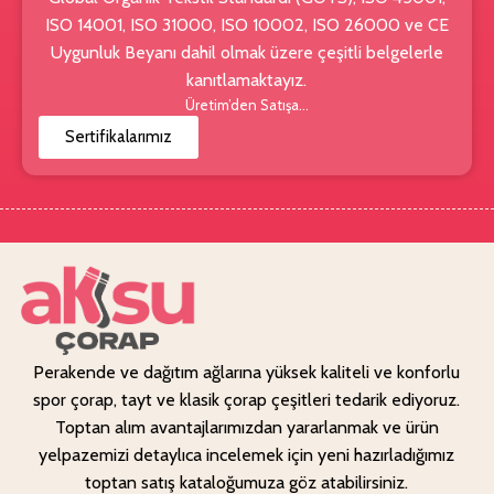
ISO 14001, ISO 31000, ISO 10002, ISO 26000 ve CE
Uygunluk Beyanı dahil olmak üzere çeşitli belgelerle
kanıtlamaktayız.
Üretim’den Satışa…
Sertifikalarımız
Perakende ve dağıtım ağlarına yüksek kaliteli ve konforlu
spor çorap, tayt ve klasik çorap çeşitleri tedarik ediyoruz.
Toptan alım avantajlarımızdan yararlanmak ve ürün
yelpazemizi detaylıca incelemek için yeni hazırladığımız
toptan satış kataloğumuza göz atabilirsiniz.