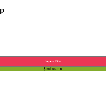
ap
Sepete Ekle
Şimdi satın al