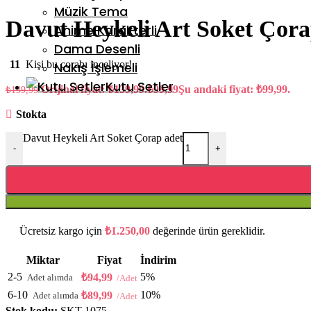
Müzik Tema
Davut Heykeli Art Soket Çor
Anime Karakterli
Dama Desenli
11
Kişi bu çorabı inceliyor!
Nakış İşlemeli
Kutu Setler
Orijinal fiyat: ₺139,99.
₺
99,99
Şu andaki fiyat: ₺99,99.
₺
139,99
Stokta
Davut Heykeli Art Soket Çorap adet
-
+
Ücretsiz kargo için
₺
1.250,00
değerinde ürün gereklidir.
Miktar
Fiyat
İndirim
2-5
5%
₺
94,99
6-10
10%
₺
89,99
Stok kodu:
SKT-1075