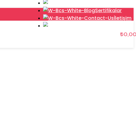
Hakkımızd
Sertifikalar
İletişim
KATALOG
₺
0,0