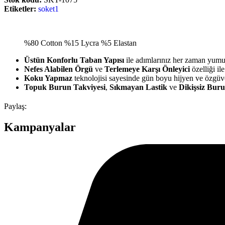
Etiketler:
soket1
%80 Cotton %15 Lycra %5 Elastan
Üstün Konforlu Taban Yapısı
ile adımlarınız her zaman yumuş
Nefes Alabilen Örgü
ve
Terlemeye Karşı Önleyici
özelliği il
Koku Yapmaz
teknolojisi sayesinde gün boyu hijyen ve özgüven
Topuk Burun Takviyesi
,
Sıkmayan Lastik
ve
Dikişsiz Bur
Paylaş:
Kampanyalar