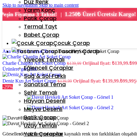
Düz Renk
Skip to navigation
Skip to main content
Yarım Konç
Peşin Fiyatına 3 Taksit!
1.250₺ Üzeri Ücretsiz Kargo!
|
Patik Çorap
Termal Tayt
Babet Çorap
Çocuk Çorap
Tasarım Çorap
Ana Sayfa
/
Sanatsal Tema
/
Davut Heykeli Art Soket Çorap
Yiyecek Temalı
Charlie Chaplin Art Soket Çorap
Orijinal fiyat: ₺139,99.
₺
99
₺
139,99
Eğlenceli Çoraplar
Ürünlere geri dön
Sağ & Sol Farklı
Deniz Kızı Art Soket Çorap
Orijinal fiyat: ₺139,99.
₺
99,99
Ş
₺
139,99
Sanatsal Tema
-29%
Şehir Temalı
Hayvan Desenli
Meyve Desenli
Batik Çorap
Uzay Temalı
Yazılı Çoraplar
Görsellerde ışık kırılmalarından kaynaklı renk ton farklılıkları oluşabi