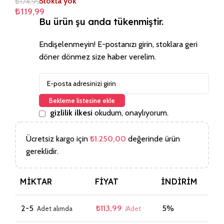
₺
174,99
Stokta yok
₺
119,99
Bu ürün şu anda tükenmiştir.
Endişelenmeyin! E-postanızı girin, stoklara geri
döner dönmez size haber verelim.
Bekleme listesine ekle
gizlilik ilkesi
okudum, onaylıyorum.
Ücretsiz kargo için
₺
1.250,00
değerinde ürün
gereklidir.
MIKTAR
FIYAT
İNDIRIM
2-5
₺
113,99
5%