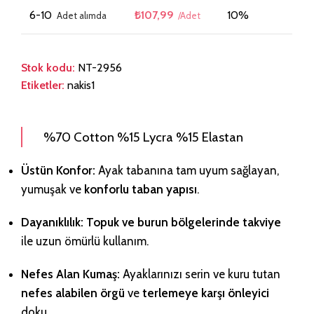
6-10
₺
107,99
10%
Stok kodu:
NT-2956
Etiketler:
nakis1
%70 Cotton %15 Lycra %15 Elastan
Üstün Konfor:
Ayak tabanına tam uyum sağlayan,
yumuşak ve
konforlu taban yapısı
.
Dayanıklılık:
Topuk ve burun bölgelerinde takviye
ile uzun ömürlü kullanım.
Nefes Alan Kumaş:
Ayaklarınızı serin ve kuru tutan
nefes alabilen örgü
ve
terlemeye karşı önleyici
doku.