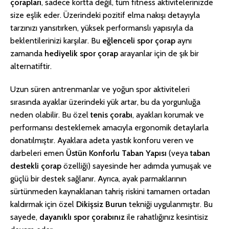
çorapları
, sadece kortta değil, tüm fitness aktivitelerinizde
size eşlik eder. Üzerindeki pozitif elma nakışı detayıyla
tarzınızı yansıtırken, yüksek performanslı yapısıyla da
beklentilerinizi karşılar. Bu
eğlenceli spor çorap
aynı
zamanda
hediyelik spor çorap
arayanlar için de şık bir
alternatiftir.
Uzun süren antrenmanlar ve yoğun spor aktiviteleri
sırasında ayaklar üzerindeki yük artar, bu da yorgunluğa
neden olabilir. Bu özel
tenis çorabı
, ayakları korumak ve
performansı desteklemek amacıyla ergonomik detaylarla
donatılmıştır. Ayaklara adeta yastık konforu veren ve
darbeleri emen
Üstün Konforlu Taban Yapısı
(veya
taban
destekli çorap
özelliği) sayesinde her adımda yumuşak ve
güçlü bir destek sağlanır. Ayrıca, ayak parmaklarının
sürtünmeden kaynaklanan tahriş riskini tamamen ortadan
kaldırmak için özel
Dikişsiz Burun
tekniği uygulanmıştır. Bu
sayede,
dayanıklı spor çorabınız
ile rahatlığınız kesintisiz