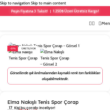
Skip to navigation
Skip to main content
1.250₺ Üzeri Ücretsiz Kargo!
Peşin Fiyatına 3 Taksit!
|
Men
Ana Sayfa
/
Meyve Desenli
-31%
ÜRETILIYOR
Görsellerde ışık kırılmalarından kaynaklı renk ton farklılıkları
oluşabilmektedir.
Elma Nakışlı Tenis Spor Çorap
17
Kişi bu çorabı inceliyor!