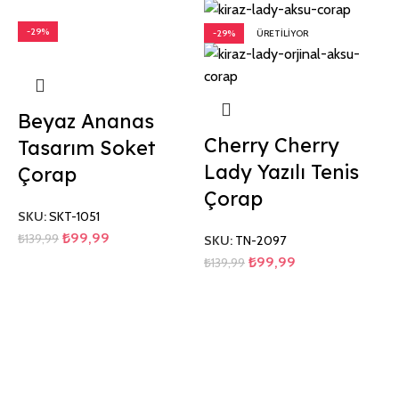
-29%
-29%
ÜRETILIYOR
Beyaz Ananas
Cherry Cherry
Tasarım Soket
Lady Yazılı Tenis
Çorap
Çorap
SKU:
SKT-1051
₺
99,99
₺
139,99
SKU:
TN-2097
₺
99,99
₺
139,99