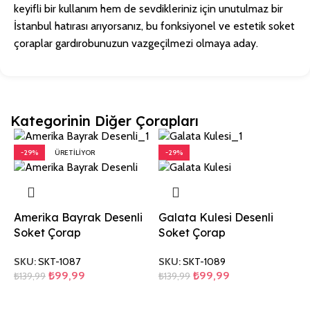
keyifli bir kullanım hem de sevdikleriniz için unutulmaz bir
İstanbul hatırası arıyorsanız, bu fonksiyonel ve estetik soket
çoraplar gardırobunuzun vazgeçilmezi olmaya aday.
Kategorinin Diğer Çorapları
-29%
ÜRETILIYOR
-29%
Amerika Bayrak Desenli
Galata Kulesi Desenli
Soket Çorap
Soket Çorap
SKU:
SKT-1087
SKU:
SKT-1089
₺
99,99
₺
99,99
₺
139,99
₺
139,99