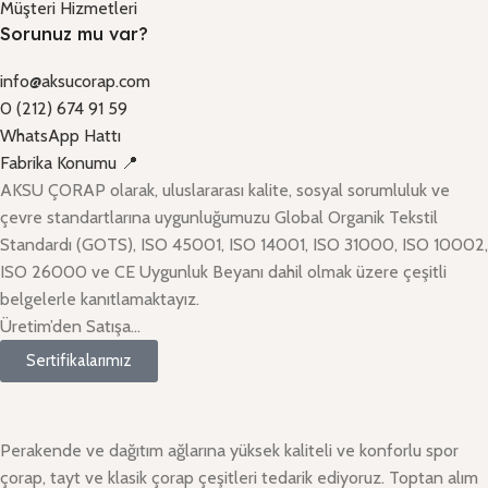
Müşteri Hizmetleri
Sorunuz mu var?
info@aksucorap.com
0 (212) 674 91 59
WhatsApp Hattı
Fabrika Konumu 📍
AKSU ÇORAP olarak, uluslararası kalite, sosyal sorumluluk ve
çevre standartlarına uygunluğumuzu Global Organik Tekstil
Standardı (GOTS), ISO 45001, ISO 14001, ISO 31000, ISO 10002,
ISO 26000 ve CE Uygunluk Beyanı dahil olmak üzere çeşitli
belgelerle kanıtlamaktayız.
Üretim’den Satışa…
Sertifikalarımız
Perakende ve dağıtım ağlarına yüksek kaliteli ve konforlu spor
çorap, tayt ve klasik çorap çeşitleri tedarik ediyoruz. Toptan alım