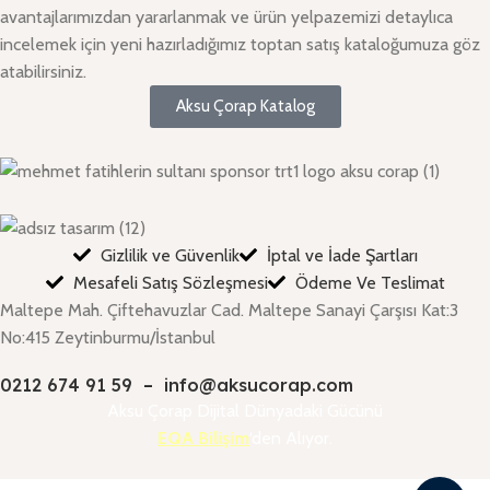
avantajlarımızdan yararlanmak ve ürün yelpazemizi detaylıca
incelemek için yeni hazırladığımız toptan satış kataloğumuza göz
atabilirsiniz.
Aksu Çorap Katalog
Gizlilik ve Güvenlik
İptal ve İade Şartları
Mesafeli Satış Sözleşmesi
Ödeme Ve Teslimat
Maltepe Mah. Çiftehavuzlar Cad. Maltepe Sanayi Çarşısı Kat:3
No:415 Zeytinburmu/İstanbul
0212 674 91 59
–
info@aksucorap.com
Aksu Çorap Dijital Dünyadaki Gücünü
EQA Bilişim
‘den Alıyor.