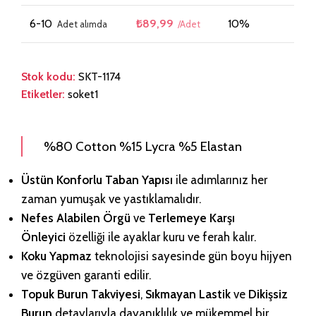
6-10
₺
89,99
10%
Stok kodu:
SKT-1174
Etiketler:
soket1
%80 Cotton %15 Lycra %5 Elastan
Üstün Konforlu Taban Yapısı
ile adımlarınız her
zaman yumuşak ve yastıklamalıdır.
Nefes Alabilen Örgü
ve
Terlemeye Karşı
Önleyici
özelliği ile ayaklar kuru ve ferah kalır.
Koku Yapmaz
teknolojisi sayesinde gün boyu hijyen
ve özgüven garanti edilir.
Topuk Burun Takviyesi
,
Sıkmayan Lastik
ve
Dikişsiz
Burun
detaylarıyla dayanıklılık ve mükemmel bir