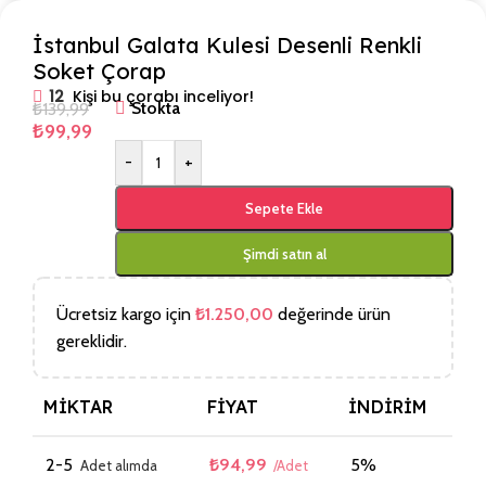
İstanbul Galata Kulesi Desenli Renkli
Soket Çorap
12
Kişi bu çorabı inceliyor!
₺
139,99
Stokta
₺
99,99
-
+
Sepete Ekle
Şimdi satın al
Ücretsiz kargo için
₺
1.250,00
değerinde ürün
gereklidir.
MIKTAR
FIYAT
İNDIRIM
2-5
₺
94,99
5%