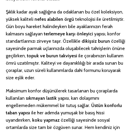
Şıklık kadar ayak sağlığına da odaklanan bu özel koleksiyon,
yüksek kaliteli
nefes alabilen örgü
teknolojisi ile üretilmiştir.
Gün boyu hareket halindeyken bile ayaklarınızın ferah
kalmasını sağlayan
terlemeye karşı önleyici
yapısı, konfor
standartlarınızı zirveye taşır. Özellikle
dikişsiz burun
özelliği
sayesinde parmak uçlarınızda oluşabilecek tahrişlerin önüne
geçilirken,
topuk ve burun takviyesi
ile çorabınızın kullanım
ömrü uzatılmıştır. Kaliteyi ve dayanıklılığı bir arada sunan bu
çoraplar, uzun süreli kullanımlarda dahi formunu koruyarak
size eşlik eder.
Maksimum konfor düşünülerek tasarlanan bu çoraplarda
kullanılan
sıkmayan lastik
yapısı, kan dolaşımını
engellemeden mükemmel bir tutuş sağlar.
Üstün konforlu
taban yapısı
ile her adımda yumuşak bir basış hissi
uyandırırken,
koku yapmaz
özelliği sayesinde sosyal
ortamlarda size tam bir özgüven sunar. Hem kendiniz için