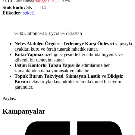
6-10
10%
₺
89,99
Stok kodu:
SKT-1114
Etiketler:
soket1
%80 Cotton %15 Lycra %5 Elastan
Nefes Alabilen Örgü
ve
Terlemeye Karşı Önleyici
yapısıyla
ayakları kuru ve ferah tutarak rahatlık sunar.
Koku Yapmaz
özelliği sayesinde her adımda hijyenik ve
güvenli bir deneyim sunar.
Üstün Konforlu Taban Yapısı
ile adımlarınız her
zamankinden daha yumuşak ve rahattır.
Topuk Burun Takviyesi
,
Sıkmayan Lastik
ve
Dikişsiz
Burun
detaylarıyla dayanıklılık ve mükemmel bir uyum
garantiler.
Paylaş:
Kampanyalar