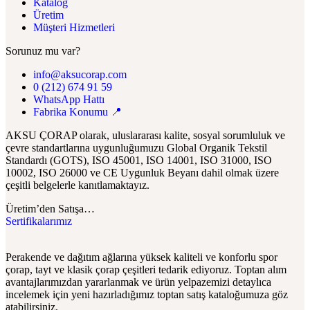
Katalog
Üretim
Müşteri Hizmetleri
Sorunuz mu var?
info@aksucorap.com
0 (212) 674 91 59
WhatsApp Hattı
Fabrika Konumu 📍
AKSU ÇORAP olarak, uluslararası kalite, sosyal sorumluluk ve
çevre standartlarına uygunluğumuzu Global Organik Tekstil
Standardı (GOTS), ISO 45001, ISO 14001, ISO 31000, ISO
10002, ISO 26000 ve CE Uygunluk Beyanı dahil olmak üzere
çeşitli belgelerle kanıtlamaktayız.
Üretim’den Satışa…
Sertifikalarımız
Perakende ve dağıtım ağlarına yüksek kaliteli ve konforlu spor
çorap, tayt ve klasik çorap çeşitleri tedarik ediyoruz. Toptan alım
avantajlarımızdan yararlanmak ve ürün yelpazemizi detaylıca
incelemek için yeni hazırladığımız toptan satış kataloğumuza göz
atabilirsiniz.