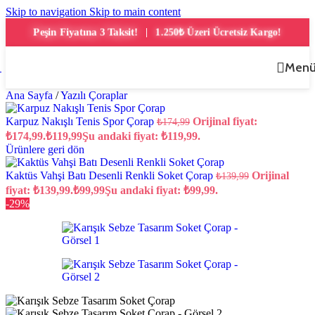
Skip to navigation
Skip to main content
1.250₺ Üzeri Ücretsiz Kargo!
Peşin Fiyatına 3 Taksit!
|
Men
Ana Sayfa
/
Yazılı Çoraplar
Karpuz Nakışlı Tenis Spor Çorap
Orijinal fiyat:
₺
174,99
₺174,99.
₺
119,99
Şu andaki fiyat: ₺119,99.
Ürünlere geri dön
Kaktüs Vahşi Batı Desenli Renkli Soket Çorap
Orijinal
₺
139,99
fiyat: ₺139,99.
₺
99,99
Şu andaki fiyat: ₺99,99.
-29%