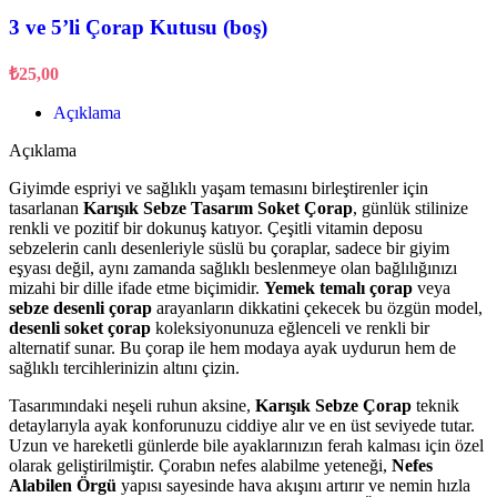
3 ve 5’li Çorap Kutusu (boş)
₺
25,00
Açıklama
Açıklama
Giyimde espriyi ve sağlıklı yaşam temasını birleştirenler için
tasarlanan
Karışık Sebze Tasarım Soket Çorap
, günlük stilinize
renkli ve pozitif bir dokunuş katıyor. Çeşitli vitamin deposu
sebzelerin canlı desenleriyle süslü bu çoraplar, sadece bir giyim
eşyası değil, aynı zamanda sağlıklı beslenmeye olan bağlılığınızı
mizahi bir dille ifade etme biçimidir.
Yemek temalı çorap
veya
sebze desenli çorap
arayanların dikkatini çekecek bu özgün model,
desenli soket çorap
koleksiyonunuza eğlenceli ve renkli bir
alternatif sunar. Bu çorap ile hem modaya ayak uydurun hem de
sağlıklı tercihlerinizin altını çizin.
Tasarımındaki neşeli ruhun aksine,
Karışık Sebze Çorap
teknik
detaylarıyla ayak konforunuzu ciddiye alır ve en üst seviyede tutar.
Uzun ve hareketli günlerde bile ayaklarınızın ferah kalması için özel
olarak geliştirilmiştir. Çorabın nefes alabilme yeteneği,
Nefes
Alabilen Örgü
yapısı sayesinde hava akışını artırır ve nemin hızla