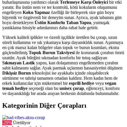
buharlaşmasına yardımcı olarak
Terlemeye Karşı Önleyici
bir etki
yaratır. Bu üstün nem ve ter kontrolü, kötü kokuların oluşumunu
engelleyen
Koku Yapmaz
özelliği ile birleşerek size gün boyu
hijyenik ve özgüvenli bir deneyim sunar. Ayrıca, ayak tabanını gün
boyu destekleyen
Üstün Konforlu Taban Yapısı
, yumuşak
yastıklama hissiyle adımlarınızı daha rahat hale getirir.
Yüksek kaliteli iplikler ve özenli işçilikle üretilen bu çorap, uzun
süreli kullanıma ve sık yıkamaya karşı dayanıklılık sunar. Aşınmaya
en çok maruz kalan bölgeler olan topuk ve burun kısımları, ekstra
güçlendirilmiş
Topuk Burun Takviyesi
ile korunarak çorabın ömrü
uzatılır. Ayak bileğini sıkmadan konforlu bir tutuş sağlayan
Sıkmayan Lastik
yapısı, kan dolaşımınızı engellemeden çorabın
sabit kalmasını sağlar. Ayak parmak uçlarının hassasiyetini düşünen
Dikişsiz Burun
teknolojisi ise ayakkabı içinde oluşabilecek
sürtünme ve tahrişi tamamen ortadan kaldırır. Hem kadın hem de
erkek kullanıcılar için mükemmel bir
esprili hediye
veya
vegan
temalı hediye
seçeneği olan bu
unisex çorap
, eğlenceyi, konforu
ve dayanıklılığı bir arada arayan herkesin dolabında bulunmalıdır.
Kategorinin Diğer Çorapları
-29%
Üretiliyor