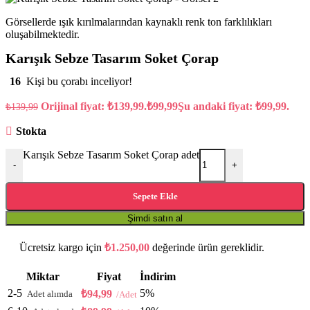
Görsellerde ışık kırılmalarından kaynaklı renk ton farklılıkları
oluşabilmektedir.
Karışık Sebze Tasarım Soket Çorap
16
Kişi bu çorabı inceliyor!
Orijinal fiyat: ₺139,99.
₺
99,99
Şu andaki fiyat: ₺99,99.
₺
139,99
Stokta
Karışık Sebze Tasarım Soket Çorap adet
-
+
Sepete Ekle
Şimdi satın al
Ücretsiz kargo için
₺
1.250,00
değerinde ürün gereklidir.
Miktar
Fiyat
İndirim
2-5
5%
₺
94,99