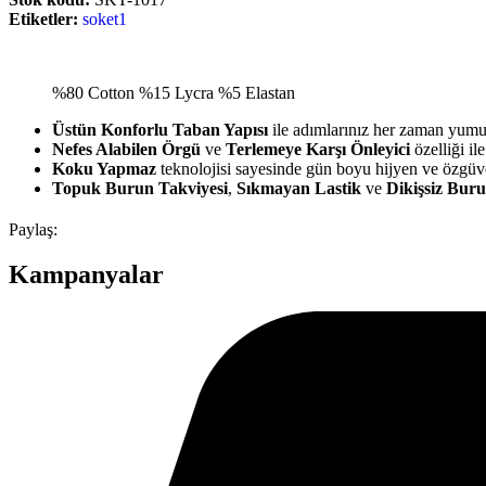
Etiketler:
soket1
%80 Cotton %15 Lycra %5 Elastan
Üstün Konforlu Taban Yapısı
ile adımlarınız her zaman yumuş
Nefes Alabilen Örgü
ve
Terlemeye Karşı Önleyici
özelliği il
Koku Yapmaz
teknolojisi sayesinde gün boyu hijyen ve özgüven
Topuk Burun Takviyesi
,
Sıkmayan Lastik
ve
Dikişsiz Bur
Paylaş:
Kampanyalar