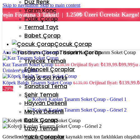
Düz Renk
Skip to navigation
Skip to main content
Yarım Konç
1.250₺ Üzeri Ücretsiz Kargo!
Peşin Fiyatına 3 Taksit!
|
Patik Çorap
Termal Tayt
Babet Çorap
Çocuk Çorap
Tasarım Çorap
Ana Sayfa
/
Hayvan Desenli
/
Kolyeli Kaplan Tasarım Soket Çorap
Yiyecek Temalı
Kaz Tasarım Soket Çorap
Orijinal fiyat: ₺139,99.
₺
99,99
Şu 
₺
139,99
Eğlenceli Çoraplar
Ürünlere geri dön
Sağ & Sol Farklı
Köpek Balığı Tasarım Soket Çorap
Orijinal fiyat: ₺139,99.
₺
₺
139,99
Sanatsal Tema
-29%
Şehir Temalı
Hayvan Desenli
Meyve Desenli
Batik Çorap
Uzay Temalı
Yazılı Çoraplar
Görsellerde ışık kırılmalarından kaynaklı renk ton farklılıkları oluşabi