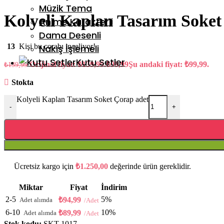
Müzik Tema
Kolyeli Kaplan Tasarım Soke
Anime Karakterli
Dama Desenli
13
Kişi bu çorabı inceliyor!
Nakış İşlemeli
Kutu Setler
Orijinal fiyat: ₺139,99.
₺
99,99
Şu andaki fiyat: ₺99,99.
₺
139,99
Stokta
Kolyeli Kaplan Tasarım Soket Çorap adet
-
+
Ücretsiz kargo için
₺
1.250,00
değerinde ürün gereklidir.
Miktar
Fiyat
İndirim
2-5
5%
₺
94,99
6-10
10%
₺
89,99
Stok kodu:
SKT-1017