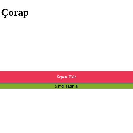
t Çorap
Sepete Ekle
Şimdi satın al