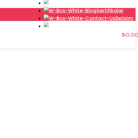
Hakkımızd
Sertifikalar
İletişim
KATALOG
₺
0,0