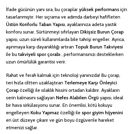
İfade gücünün yanı sıra, bu çoraplar
yüksek performans
için
tasarlanmıştır. Her sıçrama ve adımda darbeyi hafifleten
Üstün Konforlu Taban Yapısı
, ayaklarınıza adeta yastık
konforu sunar. Sürtünmeyi sıfırlayan
Dikişsiz Burun Çorap
yapısı, uzun süreli kullanımlarda bile tahrişi engeller. Ayrıca,
aşınmaya karşı dayanıklılığı artıran
Topuk Burun Takviyesi
ile bu
takviyeli spor çorabı
, performansınızı desteklerken
uzun ömürlülük garantisi verir.
Rahat ve ferah kalmak için teknoloji yanınızda! Bu çorap,
teri hızla ciltten uzaklaştıran
Terlemeye Karşı Önleyici
Çorap
özelliği ile ıslaklık hissini ortadan kaldırır. Ayakların
serin kalmasını sağlayan
Nefes Alabilen Örgü
yapısı, ideal
bir hava sirkülasyonu sunar. En önemlisi, kötü kokuyu
engelleyen
Koku Yapmaz
özelliği ile
spor giyim hijyenini
en üst düzeye çıkarır ve gün boyu özgüvenle hareket
etmenizi sağlar.