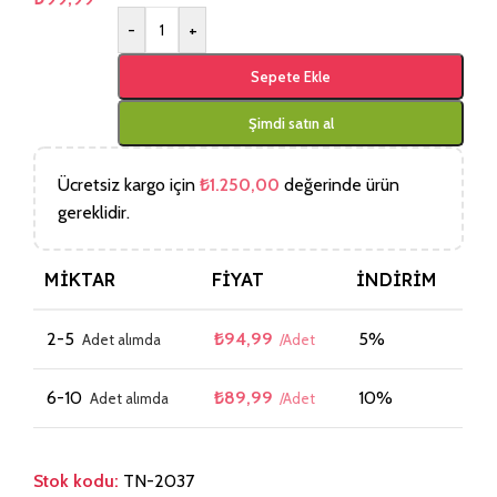
-
+
Sepete Ekle
Şimdi satın al
Ücretsiz kargo için
₺
1.250,00
değerinde ürün
gereklidir.
MIKTAR
FIYAT
İNDIRIM
2-5
₺
94,99
5%
6-10
₺
89,99
10%
Stok kodu:
TN-2037