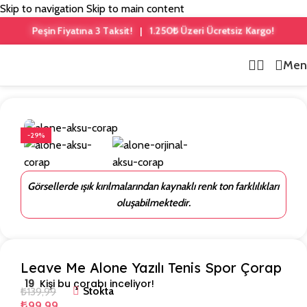
Skip to navigation
Skip to main content
Peşin Fiyatına 3 Taksit!
1.250₺ Üzeri Ücretsiz Kargo!
|
Men
Ana Sayfa
/
Yazılı Çoraplar
-29%
Görsellerde ışık kırılmalarından kaynaklı renk ton farklılıkları
oluşabilmektedir.
Leave Me Alone Yazılı Tenis Spor Çorap
19
Kişi bu çorabı inceliyor!
₺
139,99
Stokta
₺
99,99