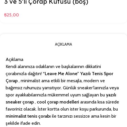
3 ve 5’li Çorap Kutusu (boş)
₺
25,00
AÇIKLAMA
Açıklama
Kendi alanınıza odaklanın ve başkalarının dikkatini
çorabınızla dağıtın!
“Leave Me Alone” Yazılı Tenis Spor
Çorap
, minimalist ama etkili bir mesajla, modern ve
bağımsız ruhunuzu yansıtıyor. Günlük sneaker’larınızla veya
spor ayakkabılarınızla mükemmel uyum sağlayan bu
yazılı
sneaker çorap
,
cool çorap modelleri
arasında kısa sürede
favoriniz olacak. İster kortta olun ister koşu parkurunda, bu
minimalist tenis çorabı
ile tarzınızı sessizce ama kesin bir
şekilde ifade edin.