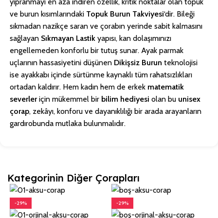
yıpranmayı en aza indiren özellik, kritik noktalar olan topuk
ve burun kısımlarındaki
Topuk Burun Takviyesi
‘dir. Bileği
sıkmadan nazikçe saran ve çorabın yerinde sabit kalmasını
sağlayan
Sıkmayan Lastik
yapısı, kan dolaşımınızı
engellemeden konforlu bir tutuş sunar. Ayak parmak
uçlarının hassasiyetini düşünen
Dikişsiz Burun
teknolojisi
ise ayakkabı içinde sürtünme kaynaklı tüm rahatsızlıkları
ortadan kaldırır. Hem kadın hem de erkek
matematik
severler
için mükemmel bir
bilim hediyesi
olan bu
unisex
çorap
, zekâyı, konforu ve dayanıklılığı bir arada arayanların
gardırobunda mutlaka bulunmalıdır.
Kategorinin Diğer Çorapları
-29%
-29%