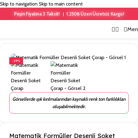
Skip to navigation
Skip to main content
1.250₺ Üzeri Ücretsiz Kargo!
Peşin Fiyatına 3 Taksit!
|
Men
Ana Sayfa
/
Soket Çorap
-29%
Görsellerde ışık kırılmalarından kaynaklı renk ton farklılıkları
oluşabilmektedir.
Matematik Formüller Desenli Soket