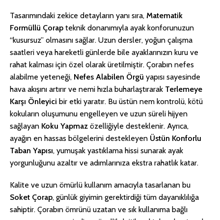
Tasarımındaki zekice detayların yanı sıra,
Matematik
Formüllü Çorap
teknik donanımıyla ayak konforunuzun
“kusursuz” olmasını sağlar. Uzun dersler, yoğun çalışma
saatleri veya hareketli günlerde bile ayaklarınızın kuru ve
rahat kalması için özel olarak üretilmiştir. Çorabın nefes
alabilme yeteneği,
Nefes Alabilen Örgü
yapısı sayesinde
hava akışını artırır ve nemi hızla buharlaştırarak
Terlemeye
Karşı Önleyici
bir etki yaratır. Bu üstün nem kontrolü, kötü
kokuların oluşumunu engelleyen ve uzun süreli hijyen
sağlayan
Koku Yapmaz
özelliğiyle desteklenir. Ayrıca,
ayağın en hassas bölgelerini destekleyen
Üstün Konforlu
Taban Yapısı
, yumuşak yastıklama hissi sunarak ayak
yorgunluğunu azaltır ve adımlarınıza ekstra rahatlık katar.
Kalite ve uzun ömürlü kullanım amacıyla tasarlanan bu
Soket Çorap
, günlük giyimin gerektirdiği tüm dayanıklılığa
sahiptir. Çorabın ömrünü uzatan ve sık kullanıma bağlı