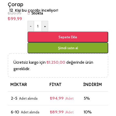
Çorap
12
Kişi bu çorabı inceliyor!
₺
139,99
Stokta
₺
99,99
-
+
Sepete Ekle
Şimdi satın al
Ücretsiz kargo için
₺
1.250,00
değerinde ürün
gereklidir.
MIKTAR
FIYAT
İNDIRIM
2-5
₺
94,99
5%
6-10
₺
89,99
10%