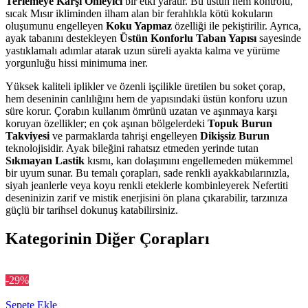
Terlemeye Karşı Önleyici
bir etki yaratır. Bu üstün nem kontrolü,
sıcak Mısır ikliminden ilham alan bir ferahlıkla kötü kokuların
oluşumunu engelleyen
Koku Yapmaz
özelliği ile pekiştirilir. Ayrıca,
ayak tabanını destekleyen
Üstün Konforlu Taban Yapısı
sayesinde
yastıklamalı adımlar atarak uzun süreli ayakta kalma ve yürüme
yorgunluğu hissi minimuma iner.
Yüksek kaliteli iplikler ve özenli işçilikle üretilen bu soket çorap,
hem deseninin canlılığını hem de yapısındaki üstün konforu uzun
süre korur. Çorabın kullanım ömrünü uzatan ve aşınmaya karşı
koruyan özellikler; en çok aşınan bölgelerdeki
Topuk Burun
Takviyesi
ve parmaklarda tahrişi engelleyen
Dikişsiz Burun
teknolojisidir. Ayak bileğini rahatsız etmeden yerinde tutan
Sıkmayan Lastik
kısmı, kan dolaşımını engellemeden mükemmel
bir uyum sunar. Bu temalı çorapları, sade renkli ayakkabılarınızla,
siyah jeanlerle veya koyu renkli eteklerle kombinleyerek Nefertiti
deseninizin zarif ve mistik enerjisini ön plana çıkarabilir, tarzınıza
güçlü bir tarihsel dokunuş katabilirsiniz.
Kategorinin Diğer Çorapları
-29%
Sepete Ekle