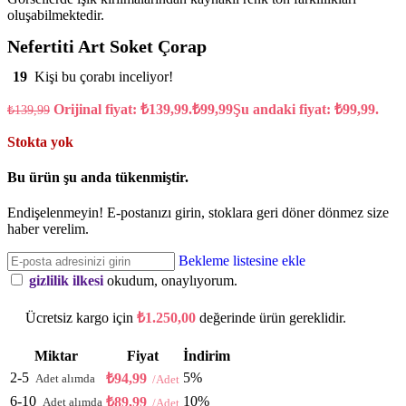
oluşabilmektedir.
Nefertiti Art Soket Çorap
19
Kişi bu çorabı inceliyor!
Orijinal fiyat: ₺139,99.
₺
99,99
Şu andaki fiyat: ₺99,99.
₺
139,99
Stokta yok
Bu ürün şu anda tükenmiştir.
Endişelenmeyin! E-postanızı girin, stoklara geri döner dönmez size
haber verelim.
Bekleme listesine ekle
gizlilik ilkesi
okudum, onaylıyorum.
Ücretsiz kargo için
₺
1.250,00
değerinde ürün gereklidir.
Miktar
Fiyat
İndirim
2-5
5%
₺
94,99
6-10
10%
₺
89,99