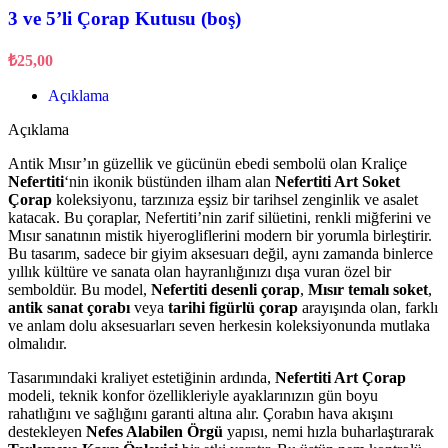
3 ve 5’li Çorap Kutusu (boş)
₺
25,00
Açıklama
Açıklama
Antik Mısır’ın güzellik ve gücünün ebedi sembolü olan Kraliçe
Nefertiti
‘nin ikonik büstünden ilham alan
Nefertiti Art Soket
Çorap
koleksiyonu, tarzınıza eşsiz bir tarihsel zenginlik ve asalet
katacak. Bu çoraplar, Nefertiti’nin zarif silüetini, renkli miğferini ve
Mısır sanatının mistik hiyerogliflerini modern bir yorumla birleştirir.
Bu tasarım, sadece bir giyim aksesuarı değil, aynı zamanda binlerce
yıllık kültüre ve sanata olan hayranlığınızı dışa vuran özel bir
semboldür. Bu model,
Nefertiti desenli çorap
,
Mısır temalı soket
,
antik sanat çorabı
veya
tarihi figürlü çorap
arayışında olan, farklı
ve anlam dolu aksesuarları seven herkesin koleksiyonunda mutlaka
olmalıdır.
Tasarımındaki kraliyet estetiğinin ardında,
Nefertiti Art Çorap
modeli, teknik konfor özellikleriyle ayaklarınızın gün boyu
rahatlığını ve sağlığını garanti altına alır. Çorabın hava akışını
destekleyen
Nefes Alabilen Örgü
yapısı, nemi hızla buharlaştırarak