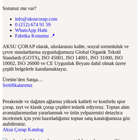
Sorunuz mu var?
info@aksucorap.com
0 (212) 674 91 59
WhatsApp Hattı
Fabrika Konumu 📍
AKSU ÇORAP olarak, uluslararası kalite, sosyal sorumluluk ve
çevre standartlarına uygunluğumuzu Global Organik Tekstil
Standardı (GOTS), ISO 45001, ISO 14001, ISO 31000, ISO
10002, ISO 26000 ve CE Uygunluk Beyanı dahil olmak üzere
çeşitli belgelerle kanıtlamaktayız.
Üretim’den Satışa…
Sertifikalarımız
Perakende ve dağıtım ağlarına yüksek kaliteli ve konforlu spor
çorap, tayt ve klasik çorap çeşitleri tedarik ediyoruz. Toptan alım
avantajlarımızdan yararlanmak ve ürün yelpazemizi detaylıca
incelemek için yeni hazırladığımız toptan satış kataloğumuza göz
atabilirsiniz.
Aksu Çorap Katalog