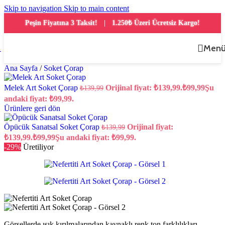
Skip to navigation
Skip to main content
Peşin Fiyatına 3 Taksit!
1.250₺ Üzeri Ücretsiz Kargo!
|
Men
Ana Sayfa
/
Soket Çorap
Melek Art Soket Çorap
Orijinal fiyat: ₺139,99.
₺
99,99
Şu
₺
139,99
andaki fiyat: ₺99,99.
Ürünlere geri dön
Öpücük Sanatsal Soket Çorap
Orijinal fiyat:
₺
139,99
₺139,99.
₺
99,99
Şu andaki fiyat: ₺99,99.
-29%
Üretiliyor
Görsellerde ışık kırılmalarından kaynaklı renk ton farklılıkları