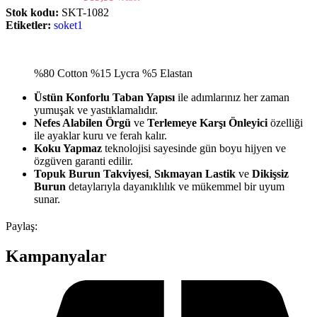
Stok kodu:
SKT-1082
Etiketler:
soket1
%80 Cotton %15 Lycra %5 Elastan
Üstün Konforlu Taban Yapısı
ile adımlarınız her zaman
yumuşak ve yastıklamalıdır.
Nefes Alabilen Örgü
ve
Terlemeye Karşı Önleyici
özelliği
ile ayaklar kuru ve ferah kalır.
Koku Yapmaz
teknolojisi sayesinde gün boyu hijyen ve
özgüven garanti edilir.
Topuk Burun Takviyesi
,
Sıkmayan Lastik
ve
Dikişsiz
Burun
detaylarıyla dayanıklılık ve mükemmel bir uyum
sunar.
Paylaş:
Kampanyalar