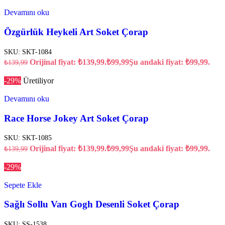
Devamını oku
Özgürlük Heykeli Art Soket Çorap
SKU:
SKT-1084
Orijinal fiyat: ₺139,99.
₺
99,99
Şu andaki fiyat: ₺99,99.
₺
139,99
-29%
Üretiliyor
Devamını oku
Race Horse Jokey Art Soket Çorap
SKU:
SKT-1085
Orijinal fiyat: ₺139,99.
₺
99,99
Şu andaki fiyat: ₺99,99.
₺
139,99
-29%
Sepete Ekle
Sağlı Sollu Van Gogh Desenli Soket Çorap
SKU:
SS-1538