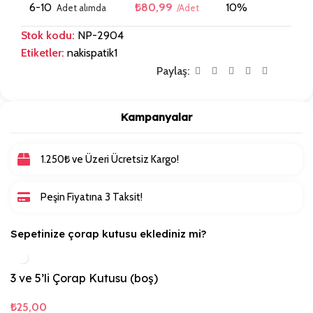
6-10
₺
80,99
10%
Stok kodu:
NP-2904
Etiketler:
nakispatik1
Paylaş:
Kampanyalar
1.250₺ ve Üzeri Ücretsiz Kargo!
Peşin Fiyatına 3 Taksit!
Sepetinize çorap kutusu eklediniz mi?
3 ve 5’li Çorap Kutusu (boş)
₺
25,00