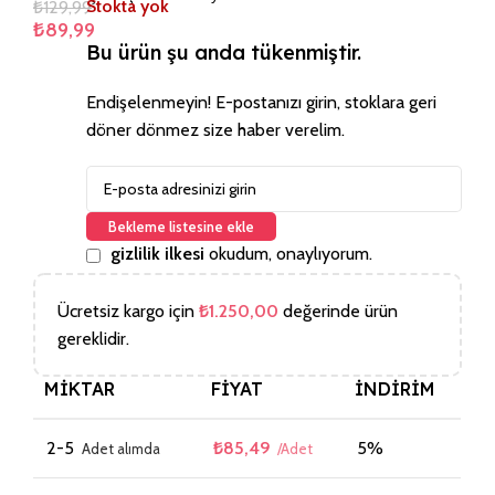
₺
129,99
Stokta yok
₺
89,99
Bu ürün şu anda tükenmiştir.
Endişelenmeyin! E-postanızı girin, stoklara geri
döner dönmez size haber verelim.
Bekleme listesine ekle
gizlilik ilkesi
okudum, onaylıyorum.
Ücretsiz kargo için
₺
1.250,00
değerinde ürün
gereklidir.
MIKTAR
FIYAT
İNDIRIM
2-5
₺
85,49
5%