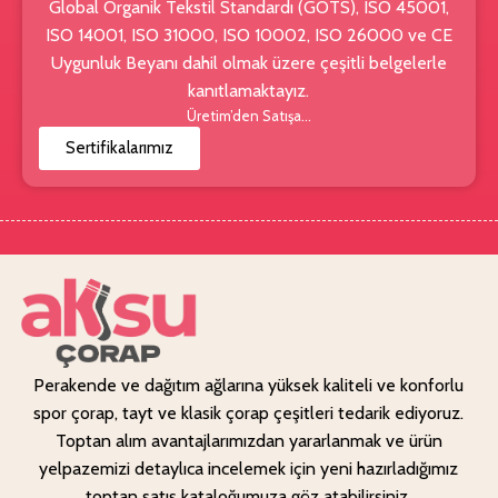
Global Organik Tekstil Standardı (GOTS), ISO 45001,
ISO 14001, ISO 31000, ISO 10002, ISO 26000 ve CE
Uygunluk Beyanı dahil olmak üzere çeşitli belgelerle
kanıtlamaktayız.
Üretim’den Satışa…
Sertifikalarımız
Perakende ve dağıtım ağlarına yüksek kaliteli ve konforlu
spor çorap, tayt ve klasik çorap çeşitleri tedarik ediyoruz.
Toptan alım avantajlarımızdan yararlanmak ve ürün
yelpazemizi detaylıca incelemek için yeni hazırladığımız
toptan satış kataloğumuza göz atabilirsiniz.