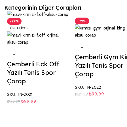
Kategorinin Diğer Çorapları
-29%
-29%
ÜRETILIYOR
Çemberli Gym K
Çemberli F.ck Off
Yazılı Tenis Spor
Yazılı Tenis Spor
Çorap
Çorap
SKU:
TN-2022
₺
99,99
₺
139,99
SKU:
TN-2021
₺
99,99
₺
139,99