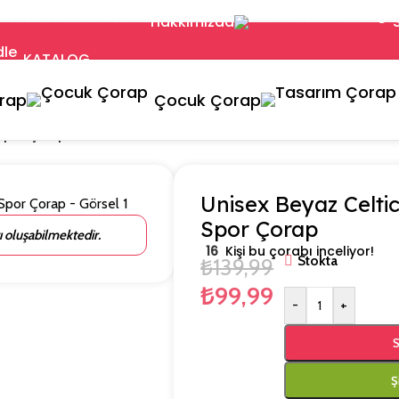
Hakkımızda
KATALOG
orap
Çocuk Çorap
 Spor Çorap
Unisex Beyaz Celti
Spor Çorap
rı oluşabilmektedir.
16
Kişi bu çorabı inceliyor!
Stokta
₺
139,99
₺
99,99
-
+
S
Ş