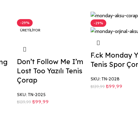
-29%
-29%
ÜRETILIYOR
F.ck Monday Ya
Don’t Follow Me I’m
ing
Tenis Spor Ço
Lost Too Yazılı Tenis
Çorap
SKU:
TN-2028
₺
99,99
₺
139,99
SKU:
TN-2025
₺
99,99
₺
139,99