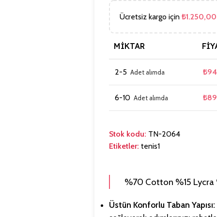
Ücretsiz kargo için
₺
1.250,00
MIKTAR
FIY
2-5
₺
94
6-10
₺
89
Stok kodu:
TN-2064
Etiketler:
tenis1
%70 Cotton %15 Lycra 
Üstün Konforlu Taban Yapısı: