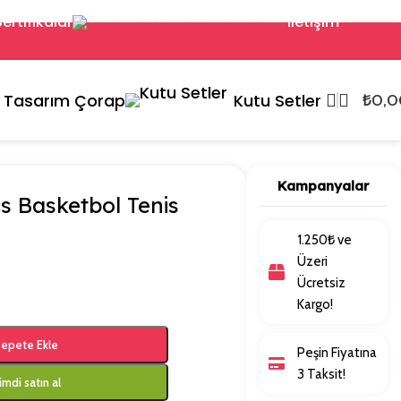
Sertifikalar
İletişim
Tasarım Çorap
Kutu Setler
₺
0,0
Kampanyalar
cs Basketbol Tenis
1.250₺ ve
Üzeri
Ücretsiz
Kargo!
epete Ekle
Peşin Fiyatına
3 Taksit!
imdi satın al