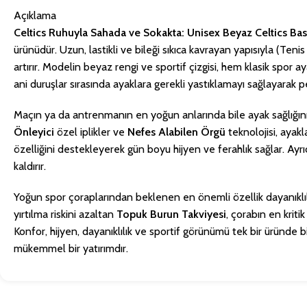
Açıklama
Celtics Ruhuyla Sahada ve Sokakta:
Unisex Beyaz Celtics Bas
ürünüdür. Uzun, lastikli ve bileği sıkıca kavrayan yapısıyla (Te
artırır. Modelin beyaz rengi ve sportif çizgisi, hem klasik spo
ani duruşlar sırasında ayaklara gerekli yastıklamayı sağlayara
Maçın ya da antrenmanın en yoğun anlarında bile ayak sağlığınızı
Önleyici
özel iplikler ve
Nefes Alabilen Örgü
teknolojisi, ayakl
özelliğini destekleyerek gün boyu hijyen ve ferahlık sağlar. Ayrı
kaldırır.
Yoğun spor çoraplarından beklenen en önemli özellik dayanıklıl
yırtılma riskini azaltan
Topuk Burun Takviyesi
, çorabın en krit
Konfor, hijyen, dayanıklılık ve sportif görünümü tek bir üründe
mükemmel bir yatırımdır.