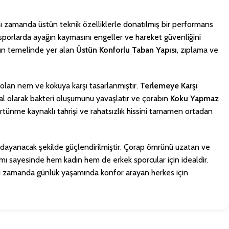
ynı zamanda üstün teknik özelliklerle donatılmış bir performans
u sporlarda ayağın kaymasını engeller ve hareket güvenliğini
abın temelinde yer alan
Üstün Konforlu Taban Yapısı
, zıplama ve
ı olan nem ve kokuya karşı tasarlanmıştır.
Terlemeye Karşı
doğal olarak bakteri oluşumunu yavaşlatır ve çorabın
Koku Yapmaz
ürtünme kaynaklı tahrişi ve rahatsızlık hissini tamamen ortadan
 dayanacak şekilde güçlendirilmiştir. Çorap ömrünü uzatan ve
ımı sayesinde hem kadın hem de erkek sporcular için idealdir.
aynı zamanda günlük yaşamında konfor arayan herkes için