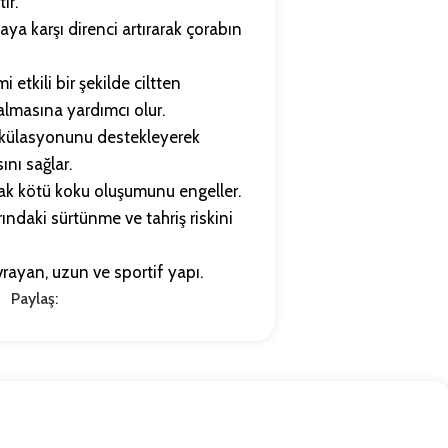
ır.
ya karşı direnci artırarak çorabın
 etkili bir şekilde ciltten
almasına yardımcı olur.
rkülasyonunu destekleyerek
ını sağlar.
ak kötü koku oluşumunu engeller.
ndaki sürtünme ve tahriş riskini
vrayan, uzun ve sportif yapı.
Paylaş: