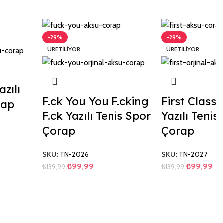
-29%
-29%
ÜRETILIYOR
ÜRETILIYOR
zılı
F.ck You You F.cking
First Class 
rap
F.ck Yazılı Tenis Spor
Yazılı Tenis
Çorap
Çorap
SKU:
TN-2026
SKU:
TN-2027
₺
99,99
₺
99,99
₺
139,99
₺
139,99