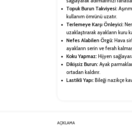
sağlayarak adımlarınızı rahatlat
Topuk Burun Takviyesi:
Aşınma
kullanım ömrünü uzatır.
Terlemeye Karşı Önleyici:
Nemi
uzaklaştırarak ayakların kuru k
Nefes Alabilen Örgü:
Hava si
ayakların serin ve ferah kalmas
Koku Yapmaz:
Hijyen sağlayar
Dikişsiz Burun:
Ayak parmakları
ortadan kaldırır.
Lastikli Yapı:
Bileği nazikçe ka
AÇIKLAMA