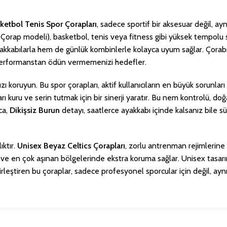
ketbol Tenis Spor Çorapları
, sadece sportif bir aksesuar değil, a
nis Çorap modeli), basketbol, tenis veya fitness gibi yüksek tempol
r ayakkabılarla hem de günlük kombinlerle kolayca uyum sağlar. Çor
k performanstan ödün vermemenizi hedefler.
 koruyun. Bu spor çorapları, aktif kullanıcıların en büyük sorunlar
arı kuru ve serin tutmak için bir sinerji yaratır. Bu nem kontrolü, 
ca,
Dikişsiz Burun
detayı, saatlerce ayakkabı içinde kalsanız bile s
ıktır.
Unisex Beyaz Celtics Çorapları
, zorlu antrenman rejimlerine
ik ve en çok aşınan bölgelerinde ekstra koruma sağlar. Unisex tasar
 birleştiren bu çoraplar, sadece profesyonel sporcular için değil, 