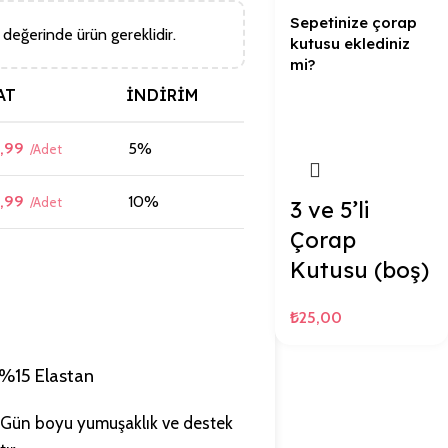
Sepetinize çorap
değerinde ürün gereklidir.
kutusu eklediniz
mi?
AT
İNDIRIM
,99
5%
,99
10%
3 ve 5’li
Çorap
Kutusu (boş)
₺
25,00
%15 Elastan
Gün boyu yumuşaklık ve destek