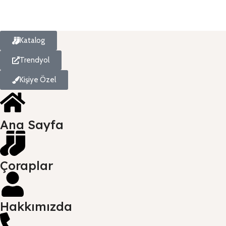
S
₺
Katalog
Trendyol
Kişiye Özel
Ana Sayfa
Çoraplar
Hakkımızda