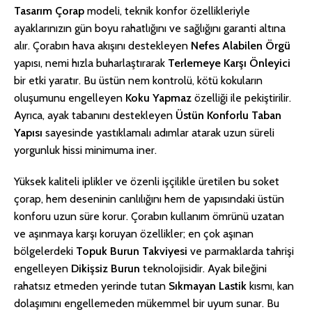
Tasarım Çorap
modeli, teknik konfor özellikleriyle
ayaklarınızın gün boyu rahatlığını ve sağlığını garanti altına
alır. Çorabın hava akışını destekleyen
Nefes Alabilen Örgü
yapısı, nemi hızla buharlaştırarak
Terlemeye Karşı Önleyici
bir etki yaratır. Bu üstün nem kontrolü, kötü kokuların
oluşumunu engelleyen
Koku Yapmaz
özelliği ile pekiştirilir.
Ayrıca, ayak tabanını destekleyen
Üstün Konforlu Taban
Yapısı
sayesinde yastıklamalı adımlar atarak uzun süreli
yorgunluk hissi minimuma iner.
Yüksek kaliteli iplikler ve özenli işçilikle üretilen bu soket
çorap, hem deseninin canlılığını hem de yapısındaki üstün
konforu uzun süre korur. Çorabın kullanım ömrünü uzatan
ve aşınmaya karşı koruyan özellikler; en çok aşınan
bölgelerdeki
Topuk Burun Takviyesi
ve parmaklarda tahrişi
engelleyen
Dikişsiz Burun
teknolojisidir. Ayak bileğini
rahatsız etmeden yerinde tutan
Sıkmayan Lastik
kısmı, kan
dolaşımını engellemeden mükemmel bir uyum sunar. Bu