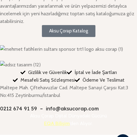
avantajlarımızdan yararlanmak ve ürün yelpazemizi detaylıca
incelemek için yeni hazırladığımız toptan satış kataloğumuza göz
atabilirsiniz.
Aksu Çorap Katalog
Gizlilik ve Güvenlik
İptal ve İade Şartları
Mesafeli Satış Sözleşmesi
Ödeme Ve Teslimat
Maltepe Mah. Çiftehavuzlar Cad. Maltepe Sanayi Çarşısı Kat:3
No:415 Zeytinburmu/İstanbul
0212 674 91 59
–
info@aksucorap.com
Aksu Çorap Dijital Dünyadaki Gücünü
EQA Bilişim
‘den Alıyor.