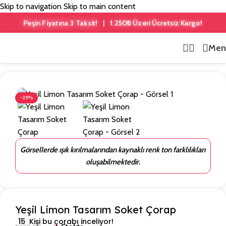
Skip to navigation
Skip to main content
Peşin Fiyatına 3 Taksit!
1.250₺ Üzeri Ücretsiz Kargo!
|
Men
Ana Sayfa
/
Meyve Desenli
-29%
Görsellerde ışık kırılmalarından kaynaklı renk ton farklılıkları
oluşabilmektedir.
Yeşil Limon Tasarım Soket Çorap
15
Kişi bu çorabı inceliyor!