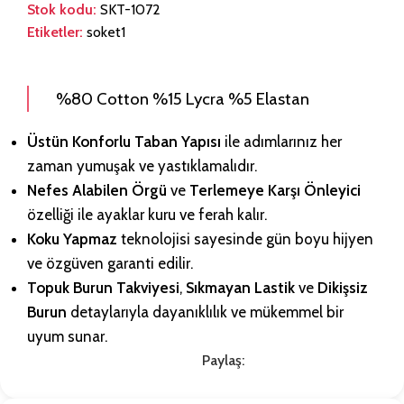
Stok kodu:
SKT-1072
Etiketler:
soket1
%80 Cotton %15 Lycra %5 Elastan
Üstün Konforlu Taban Yapısı
ile adımlarınız her
zaman yumuşak ve yastıklamalıdır.
Nefes Alabilen Örgü
ve
Terlemeye Karşı Önleyici
özelliği ile ayaklar kuru ve ferah kalır.
Koku Yapmaz
teknolojisi sayesinde gün boyu hijyen
ve özgüven garanti edilir.
Topuk Burun Takviyesi
,
Sıkmayan Lastik
ve
Dikişsiz
Burun
detaylarıyla dayanıklılık ve mükemmel bir
uyum sunar.
Paylaş: