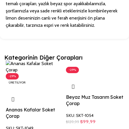
temalı çorapları, yazlık beyaz spor ayakkabılarınızla,
şortlarınızla veya sade renkli eteklerinizle kombinleyerek
limon deseninizin canlı ve ferah enerjisini ön plana
çıkarabilir, tarzınıza espri ve renk katabilirsiniz.
Kategorinin Diğer Çorapları
-29%
-29%
ÜRETILIYOR
Beyaz Muz Tasarım Soket
Çorap
Ananas Kafalar Soket
SKU:
SKT-1054
Çorap
₺
99,99
₺
139,99
SKU:
SKT-1049