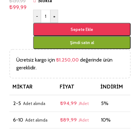
₺
139,99
Stokta
₺
99,99
-
+
Sepete Ekle
Şimdi satın al
Ücretsiz kargo için
₺
1.250,00
değerinde ürün
gereklidir.
MIKTAR
FIYAT
İNDIRIM
2-5
₺
94,99
5%
6-10
₺
89,99
10%