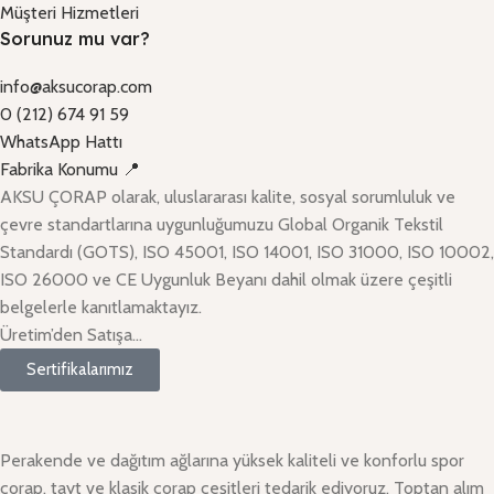
Müşteri Hizmetleri
Sorunuz mu var?
info@aksucorap.com
0 (212) 674 91 59
WhatsApp Hattı
Fabrika Konumu 📍
AKSU ÇORAP olarak, uluslararası kalite, sosyal sorumluluk ve
çevre standartlarına uygunluğumuzu Global Organik Tekstil
Standardı (GOTS), ISO 45001, ISO 14001, ISO 31000, ISO 10002,
ISO 26000 ve CE Uygunluk Beyanı dahil olmak üzere çeşitli
belgelerle kanıtlamaktayız.
Üretim’den Satışa…
Sertifikalarımız
Perakende ve dağıtım ağlarına yüksek kaliteli ve konforlu spor
çorap, tayt ve klasik çorap çeşitleri tedarik ediyoruz. Toptan alım