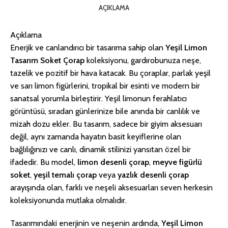
AÇIKLAMA
Açıklama
Enerjik ve canlandırıcı bir tasarıma sahip olan
Yeşil Limon
Tasarım Soket Çorap
koleksiyonu, gardırobunuza neşe,
tazelik ve pozitif bir hava katacak. Bu çoraplar, parlak yeşil
ve sarı limon figürlerini, tropikal bir esinti ve modern bir
sanatsal yorumla birleştirir. Yeşil limonun ferahlatıcı
görüntüsü, sıradan günlerinize bile anında bir canlılık ve
mizah dozu ekler. Bu tasarım, sadece bir giyim aksesuarı
değil, aynı zamanda hayatın basit keyiflerine olan
bağlılığınızı ve canlı, dinamik stilinizi yansıtan özel bir
ifadedir. Bu model,
limon desenli çorap
,
meyve figürlü
soket
,
yeşil temalı çorap
veya
yazlık desenli çorap
arayışında olan, farklı ve neşeli aksesuarları seven herkesin
koleksiyonunda mutlaka olmalıdır.
Tasarımındaki enerjinin ve neşenin ardında,
Yeşil Limon