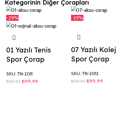
Kategorinin Diğer Çorapları
-29%
-29%
07 Yazılı Kolej
01 Yazılı Tenis
Spor Çorap
Spor Çorap
SKU:
TN-2012
SKU:
TN-2011
₺
99,99
₺
139,99
₺
99,99
₺
139,99
-