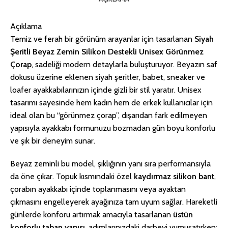
Açıklama
Temiz ve ferah bir görünüm arayanlar için tasarlanan
Siyah
Şeritli Beyaz Zemin Silikon Destekli Unisex Görünmez
Çorap
, sadeliği modern detaylarla buluşturuyor. Beyazın saf
dokusu üzerine eklenen siyah şeritler, babet, sneaker ve
loafer ayakkabılarınızın içinde gizli bir stil yaratır. Unisex
tasarımı sayesinde hem kadın hem de erkek kullanıcılar için
ideal olan bu “görünmez çorap”, dışarıdan fark edilmeyen
yapısıyla ayakkabı formunuzu bozmadan gün boyu konforlu
ve şık bir deneyim sunar.
Beyaz zeminli bu model, şıklığının yanı sıra performansıyla
da öne çıkar. Topuk kısmındaki özel
kaydırmaz silikon bant
,
çorabın ayakkabı içinde toplanmasını veya ayaktan
çıkmasını engelleyerek ayağınıza tam uyum sağlar. Hareketli
günlerde konforu artırmak amacıyla tasarlanan
üstün
konforlu taban yapısı
, adımlarınızdaki darbeyi yumuşatırken;