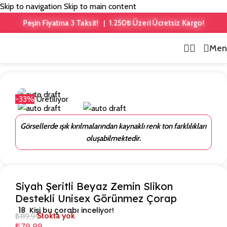
Skip to navigation
Skip to main content
1.250₺ Üzeri Ücretsiz Kargo!
Peşin Fiyatına 3 Taksit!
|
Men
Ana Sayfa
/
Babet Çorap
-33%
Üretiliyor
Görsellerde ışık kırılmalarından kaynaklı renk ton farklılıkları
oluşabilmektedir.
Siyah Şeritli Beyaz Zemin Slikon
Destekli Unisex Görünmez Çorap
18
Kişi bu çorabı inceliyor!
₺
119,99
Stokta yok
₺
79,99