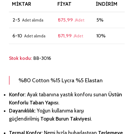
MIKTAR
FIYAT
İNDIRIM
2-5
₺
75,99
5%
6-10
₺
71,99
10%
Stok kodu:
BB-3016
%80 Cotton %15 Lycra %5 Elastan
Konfor:
Ayak tabanına yastık konforu sunan
Üstün
Konforlu Taban Yapısı
.
Dayanıklılık:
Yoğun kullanıma karşı
güçlendirilmiş
Topuk Burun Takviyesi
.
Termal Konfor:
Nemi hızla buharlaştıran
Terlemeye