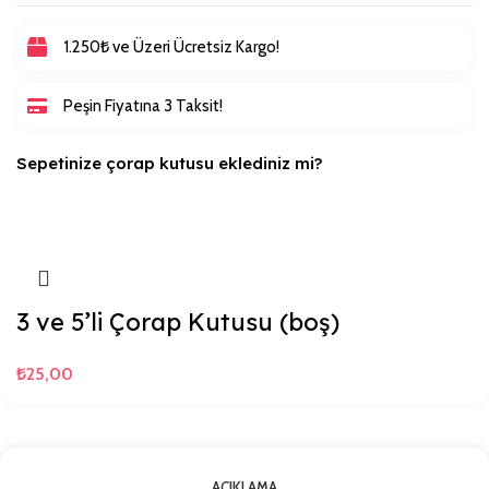
1.250₺ ve Üzeri Ücretsiz Kargo!
Peşin Fiyatına 3 Taksit!
Sepetinize çorap kutusu eklediniz mi?
3 ve 5’li Çorap Kutusu (boş)
₺
25,00
AÇIKLAMA