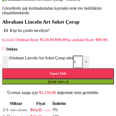
Görsellerde ışık kırılmalarından kaynaklı renk ton farklılıkları
oluşabilmektedir.
Abraham Lincoln Art Soket Çorap
13
Kişi bu çorabı inceliyor!
Orijinal fiyat: ₺139,99.
₺
99,99
Şu andaki fiyat: ₺99,99.
₺
139,99
Stokta
Abraham Lincoln Art Soket Çorap adet
-
+
Sepete Ekle
Şimdi satın al
Ücretsiz kargo için
₺
1.250,00
değerinde ürün gereklidir.
Miktar
Fiyat
İndirim
2-5
5%
₺
94,99