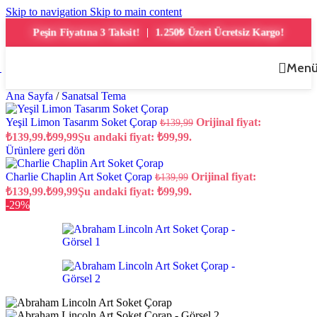
Skip to navigation
Skip to main content
1.250₺ Üzeri Ücretsiz Kargo!
Peşin Fiyatına 3 Taksit!
|
Men
Ana Sayfa
/
Sanatsal Tema
Yeşil Limon Tasarım Soket Çorap
Orijinal fiyat:
₺
139,99
₺139,99.
₺
99,99
Şu andaki fiyat: ₺99,99.
Ürünlere geri dön
Charlie Chaplin Art Soket Çorap
Orijinal fiyat:
₺
139,99
₺139,99.
₺
99,99
Şu andaki fiyat: ₺99,99.
-29%