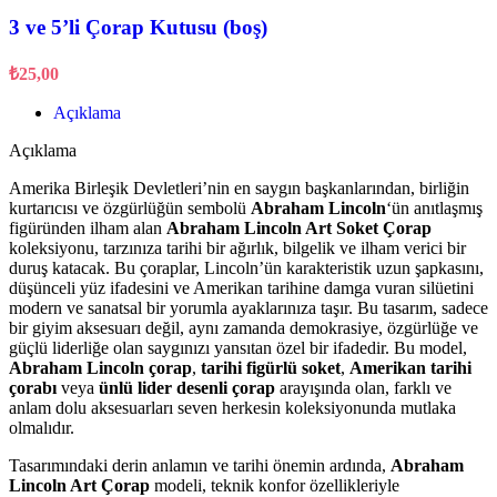
3 ve 5’li Çorap Kutusu (boş)
₺
25,00
Açıklama
Açıklama
Amerika Birleşik Devletleri’nin en saygın başkanlarından, birliğin
kurtarıcısı ve özgürlüğün sembolü
Abraham Lincoln
‘ün anıtlaşmış
figüründen ilham alan
Abraham Lincoln Art Soket Çorap
koleksiyonu, tarzınıza tarihi bir ağırlık, bilgelik ve ilham verici bir
duruş katacak. Bu çoraplar, Lincoln’ün karakteristik uzun şapkasını,
düşünceli yüz ifadesini ve Amerikan tarihine damga vuran silüetini
modern ve sanatsal bir yorumla ayaklarınıza taşır. Bu tasarım, sadece
bir giyim aksesuarı değil, aynı zamanda demokrasiye, özgürlüğe ve
güçlü liderliğe olan saygınızı yansıtan özel bir ifadedir. Bu model,
Abraham Lincoln çorap
,
tarihi figürlü soket
,
Amerikan tarihi
çorabı
veya
ünlü lider desenli çorap
arayışında olan, farklı ve
anlam dolu aksesuarları seven herkesin koleksiyonunda mutlaka
olmalıdır.
Tasarımındaki derin anlamın ve tarihi önemin ardında,
Abraham
Lincoln Art Çorap
modeli, teknik konfor özellikleriyle