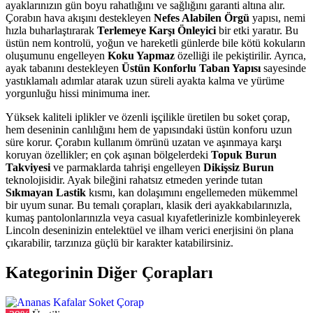
ayaklarınızın gün boyu rahatlığını ve sağlığını garanti altına alır.
Çorabın hava akışını destekleyen
Nefes Alabilen Örgü
yapısı, nemi
hızla buharlaştırarak
Terlemeye Karşı Önleyici
bir etki yaratır. Bu
üstün nem kontrolü, yoğun ve hareketli günlerde bile kötü kokuların
oluşumunu engelleyen
Koku Yapmaz
özelliği ile pekiştirilir. Ayrıca,
ayak tabanını destekleyen
Üstün Konforlu Taban Yapısı
sayesinde
yastıklamalı adımlar atarak uzun süreli ayakta kalma ve yürüme
yorgunluğu hissi minimuma iner.
Yüksek kaliteli iplikler ve özenli işçilikle üretilen bu soket çorap,
hem deseninin canlılığını hem de yapısındaki üstün konforu uzun
süre korur. Çorabın kullanım ömrünü uzatan ve aşınmaya karşı
koruyan özellikler; en çok aşınan bölgelerdeki
Topuk Burun
Takviyesi
ve parmaklarda tahrişi engelleyen
Dikişsiz Burun
teknolojisidir. Ayak bileğini rahatsız etmeden yerinde tutan
Sıkmayan Lastik
kısmı, kan dolaşımını engellemeden mükemmel
bir uyum sunar. Bu temalı çorapları, klasik deri ayakkabılarınızla,
kumaş pantolonlarınızla veya casual kıyafetlerinizle kombinleyerek
Lincoln deseninizin entelektüel ve ilham verici enerjisini ön plana
çıkarabilir, tarzınıza güçlü bir karakter katabilirsiniz.
Kategorinin Diğer Çorapları