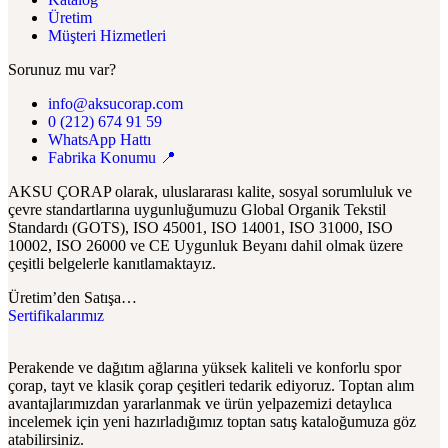
Üretim
Müşteri Hizmetleri
Sorunuz mu var?
info@aksucorap.com
0 (212) 674 91 59
WhatsApp Hattı
Fabrika Konumu 📍
AKSU ÇORAP olarak, uluslararası kalite, sosyal sorumluluk ve
çevre standartlarına uygunluğumuzu Global Organik Tekstil
Standardı (GOTS), ISO 45001, ISO 14001, ISO 31000, ISO
10002, ISO 26000 ve CE Uygunluk Beyanı dahil olmak üzere
çeşitli belgelerle kanıtlamaktayız.
Üretim’den Satışa…
Sertifikalarımız
Perakende ve dağıtım ağlarına yüksek kaliteli ve konforlu spor
çorap, tayt ve klasik çorap çeşitleri tedarik ediyoruz. Toptan alım
avantajlarımızdan yararlanmak ve ürün yelpazemizi detaylıca
incelemek için yeni hazırladığımız toptan satış kataloğumuza göz
atabilirsiniz.