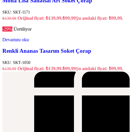
Mona Lisa Sanatsal Art Soket Çorap
SKU:
SKT-1171
Orijinal fiyat: ₺139,99.
₺
99,99
Şu andaki fiyat: ₺99,99.
₺
139,99
-29%
Üretiliyor
Devamını oku
Renkli Ananas Tasarım Soket Çorap
SKU:
SKT-1050
Orijinal fiyat: ₺139,99.
₺
99,99
Şu andaki fiyat: ₺99,99.
₺
139,99