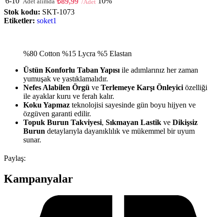
6-10
10%
₺
89,99
Stok kodu:
SKT-1073
Etiketler:
soket1
%80 Cotton %15 Lycra %5 Elastan
Üstün Konforlu Taban Yapısı
ile adımlarınız her zaman
yumuşak ve yastıklamalıdır.
Nefes Alabilen Örgü
ve
Terlemeye Karşı Önleyici
özelliği
ile ayaklar kuru ve ferah kalır.
Koku Yapmaz
teknolojisi sayesinde gün boyu hijyen ve
özgüven garanti edilir.
Topuk Burun Takviyesi
,
Sıkmayan Lastik
ve
Dikişsiz
Burun
detaylarıyla dayanıklılık ve mükemmel bir uyum
sunar.
Paylaş:
Kampanyalar