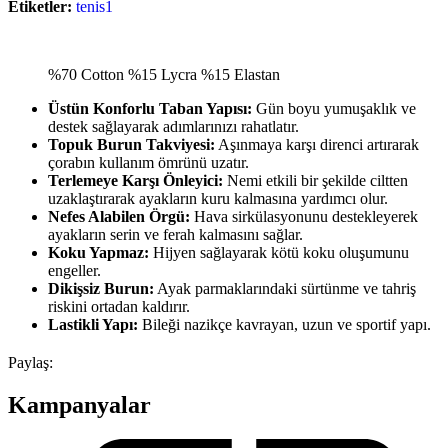
Etiketler:
tenis1
%70 Cotton %15 Lycra %15 Elastan
Üstün Konforlu Taban Yapısı:
Gün boyu yumuşaklık ve
destek sağlayarak adımlarınızı rahatlatır.
Topuk Burun Takviyesi:
Aşınmaya karşı direnci artırarak
çorabın kullanım ömrünü uzatır.
Terlemeye Karşı Önleyici:
Nemi etkili bir şekilde ciltten
uzaklaştırarak ayakların kuru kalmasına yardımcı olur.
Nefes Alabilen Örgü:
Hava sirkülasyonunu destekleyerek
ayakların serin ve ferah kalmasını sağlar.
Koku Yapmaz:
Hijyen sağlayarak kötü koku oluşumunu
engeller.
Dikişsiz Burun:
Ayak parmaklarındaki sürtünme ve tahriş
riskini ortadan kaldırır.
Lastikli Yapı:
Bileği nazikçe kavrayan, uzun ve sportif yapı.
Paylaş:
Kampanyalar