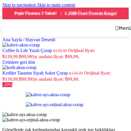
Skip to navigation
Skip to main content
Peşin Fiyatına 3 Taksit!
1.250₺ Üzeri Ücretsiz Kargo!
|
Men
Ana Sayfa
/
Hayvan Desenli
Coffee Is Life Yazılı Çorap
Orijinal fiyat:
₺
139,99
₺139,99.
₺
99,99
Şu andaki fiyat: ₺99,99.
Ürünlere geri dön
Kediler Tasarım Siyah Soket Çorap
Orijinal fiyat:
₺
139,99
₺139,99.
₺
99,99
Şu andaki fiyat: ₺99,99.
-29%
Görsellerde ışık kırılmalarından kaynaklı renk ton farklılıkları