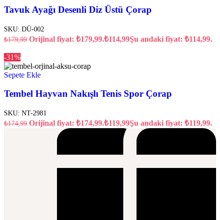
Tavuk Ayağı Desenli Diz Üstü Çorap
SKU:
DÜ-002
Orijinal fiyat: ₺179,99.
₺
114,99
Şu andaki fiyat: ₺114,99.
₺
179,99
-31%
Sepete Ekle
Tembel Hayvan Nakışlı Tenis Spor Çorap
SKU:
NT-2981
Orijinal fiyat: ₺174,99.
₺
119,99
Şu andaki fiyat: ₺119,99.
₺
174,99