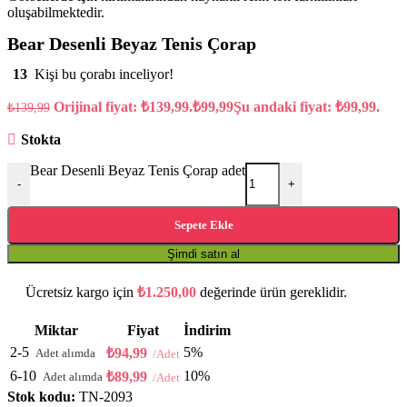
oluşabilmektedir.
Bear Desenli Beyaz Tenis Çorap
13
Kişi bu çorabı inceliyor!
Orijinal fiyat: ₺139,99.
₺
99,99
Şu andaki fiyat: ₺99,99.
₺
139,99
Stokta
Bear Desenli Beyaz Tenis Çorap adet
-
+
Sepete Ekle
Şimdi satın al
Ücretsiz kargo için
₺
1.250,00
değerinde ürün gereklidir.
Miktar
Fiyat
İndirim
2-5
5%
₺
94,99
6-10
10%
₺
89,99
Stok kodu:
TN-2093