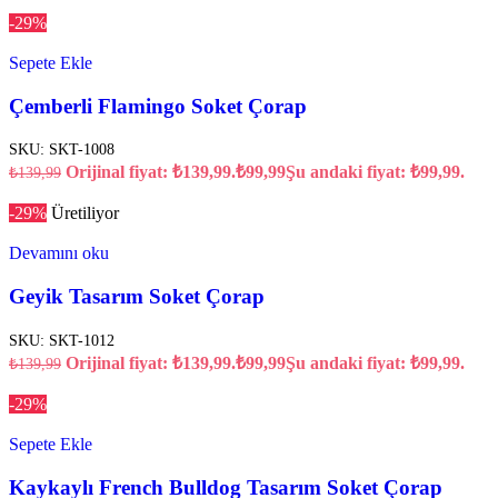
-29%
Sepete Ekle
Çemberli Flamingo Soket Çorap
SKU:
SKT-1008
Orijinal fiyat: ₺139,99.
₺
99,99
Şu andaki fiyat: ₺99,99.
₺
139,99
-29%
Üretiliyor
Devamını oku
Geyik Tasarım Soket Çorap
SKU:
SKT-1012
Orijinal fiyat: ₺139,99.
₺
99,99
Şu andaki fiyat: ₺99,99.
₺
139,99
-29%
Sepete Ekle
Kaykaylı French Bulldog Tasarım Soket Çorap