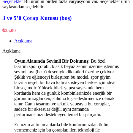
Seçenekler
Bu ürünün birden fazla varyasyonu var. Seçenekler ürün
sayfasından seçilebilir
3 ve 5’li Çorap Kutusu (boş)
₺
25,00
Açıklama
Açıklama
Oyun Alanında Sevimli Bir Dokunuş:
Bu özel
tasarım spor çorabı, klasik beyaz zemin üzerine işlenmiş
sevimli ayı (bear) deseniyle dikkatleri üzerine çekiyor.
Şıklık ve eğlenceyi birleştiren bu model, spor giyim
tarzına neşeli bir hava katmak isteyen herkes için ideal
bir seçimdir. Yüksek bilek yapısı sayesinde hem
kortlarda hem de günlük kombinlerinizde enerjik bir
görünüm sağlarken, stilinizi kişiselleştirmenize olanak
tanır. Canlı tasarımı ve teknik yapısıyla bu çoraplar,
sadece bir aksesuar değil, aynı zamanda
performansınızı destekleyen temel bir parçadır.
En uzun antrenmanlarda bile konforunuzdan ödün
vermemeniz için bu çoraplar, ileri teknoloji ile