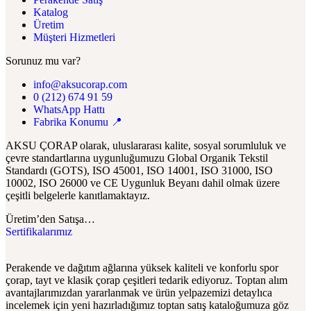
Katalog
Üretim
Müşteri Hizmetleri
Sorunuz mu var?
info@aksucorap.com
0 (212) 674 91 59
WhatsApp Hattı
Fabrika Konumu 📍
AKSU ÇORAP olarak, uluslararası kalite, sosyal sorumluluk ve
çevre standartlarına uygunluğumuzu Global Organik Tekstil
Standardı (GOTS), ISO 45001, ISO 14001, ISO 31000, ISO
10002, ISO 26000 ve CE Uygunluk Beyanı dahil olmak üzere
çeşitli belgelerle kanıtlamaktayız.
Üretim’den Satışa…
Sertifikalarımız
Perakende ve dağıtım ağlarına yüksek kaliteli ve konforlu spor
çorap, tayt ve klasik çorap çeşitleri tedarik ediyoruz. Toptan alım
avantajlarımızdan yararlanmak ve ürün yelpazemizi detaylıca
incelemek için yeni hazırladığımız toptan satış kataloğumuza göz