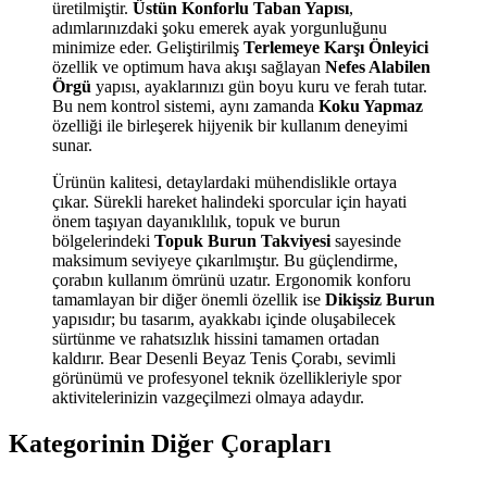
üretilmiştir.
Üstün Konforlu Taban Yapısı
,
adımlarınızdaki şoku emerek ayak yorgunluğunu
minimize eder. Geliştirilmiş
Terlemeye Karşı Önleyici
özellik ve optimum hava akışı sağlayan
Nefes Alabilen
Örgü
yapısı, ayaklarınızı gün boyu kuru ve ferah tutar.
Bu nem kontrol sistemi, aynı zamanda
Koku Yapmaz
özelliği ile birleşerek hijyenik bir kullanım deneyimi
sunar.
Ürünün kalitesi, detaylardaki mühendislikle ortaya
çıkar. Sürekli hareket halindeki sporcular için hayati
önem taşıyan dayanıklılık, topuk ve burun
bölgelerindeki
Topuk Burun Takviyesi
sayesinde
maksimum seviyeye çıkarılmıştır. Bu güçlendirme,
çorabın kullanım ömrünü uzatır. Ergonomik konforu
tamamlayan bir diğer önemli özellik ise
Dikişsiz Burun
yapısıdır; bu tasarım, ayakkabı içinde oluşabilecek
sürtünme ve rahatsızlık hissini tamamen ortadan
kaldırır. Bear Desenli Beyaz Tenis Çorabı, sevimli
görünümü ve profesyonel teknik özellikleriyle spor
aktivitelerinizin vazgeçilmezi olmaya adaydır.
Kategorinin Diğer Çorapları