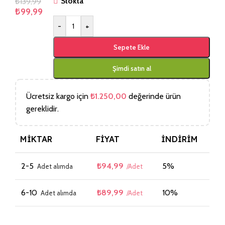
₺
139,99
Stokta
₺
99,99
-
+
Sepete Ekle
Şimdi satın al
Ücretsiz kargo için
₺
1.250,00
değerinde ürün
gereklidir.
MIKTAR
FIYAT
İNDIRIM
2-5
₺
94,99
5%
6-10
₺
89,99
10%