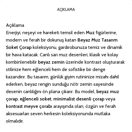
AÇIKLAMA
Açıklama
Enerjiyi, neşeyi ve hareketi temsil eden
Muz
figürlerine,
modern ve ferah bir dokunuş katan
Beyaz Muz Tasarım
Soket Çorap
koleksiyonu, gardırobunuza temiz ve dinamik
bir hava katacak. Canlı sarı muz desenleri, klasik ve kolay
kombinlenebilir
beyaz zemin
üzerinde kontrast oluşturarak
stilinize hem eğlenceli hem de sofistike bir denge
kazandırır. Bu tasarım, günlük giyim rutininize mizahı dahil
ederken, beyaz rengin sunduğu nötr zemin sayesinde
desenin canlılığını ön plana çıkarır. Bu model,
beyaz muz
çorap
,
eğlenceli soket
,
minimalist desenli çorap
veya
kontrast meyve çorabı
arayışında olan, özgün ve ferah
aksesuarları seven herkesin koleksiyonunda mutlaka
olmalıdır.