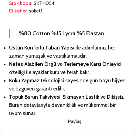
Stok kodu:
SKT-1054
Etiketler:
soket1
%80 Cotton %15 Lycra %5 Elastan
Üstün Konforlu Taban Yapısı
ile adımlarınız her
zaman yumuşak ve yastıklamalıdır.
Nefes Alabilen Örgü
ve
Terlemeye Karşı Önleyici
özelliği ile ayaklar kuru ve ferah kalır.
Koku Yapmaz
teknolojisi sayesinde gün boyu hijyen
ve özgüven garanti edilir.
Topuk Burun Takviyesi
,
Sıkmayan Lastik
ve
Dikişsiz
Burun
detaylarıyla dayanıklılık ve mükemmel bir
uyum sunar.
Paylaş: