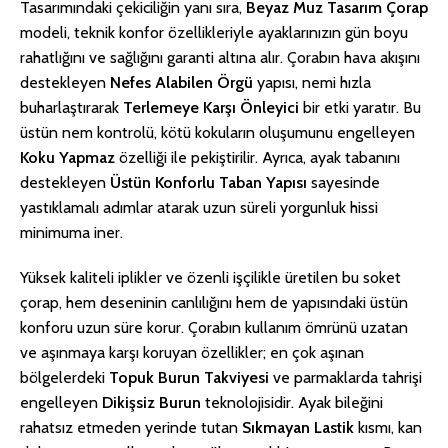
Tasarımındaki çekiciliğin yanı sıra,
Beyaz Muz Tasarım Çorap
modeli, teknik konfor özellikleriyle ayaklarınızın gün boyu
rahatlığını ve sağlığını garanti altına alır. Çorabın hava akışını
destekleyen
Nefes Alabilen Örgü
yapısı, nemi hızla
buharlaştırarak
Terlemeye Karşı Önleyici
bir etki yaratır. Bu
üstün nem kontrolü, kötü kokuların oluşumunu engelleyen
Koku Yapmaz
özelliği ile pekiştirilir. Ayrıca, ayak tabanını
destekleyen
Üstün Konforlu Taban Yapısı
sayesinde
yastıklamalı adımlar atarak uzun süreli yorgunluk hissi
minimuma iner.
Yüksek kaliteli iplikler ve özenli işçilikle üretilen bu soket
çorap, hem deseninin canlılığını hem de yapısındaki üstün
konforu uzun süre korur. Çorabın kullanım ömrünü uzatan
ve aşınmaya karşı koruyan özellikler; en çok aşınan
bölgelerdeki
Topuk Burun Takviyesi
ve parmaklarda tahrişi
engelleyen
Dikişsiz Burun
teknolojisidir. Ayak bileğini
rahatsız etmeden yerinde tutan
Sıkmayan Lastik
kısmı, kan