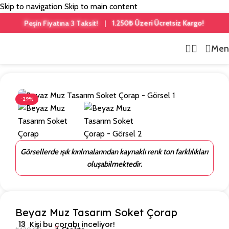
Skip to navigation
Skip to main content
Peşin Fiyatına 3 Taksit!
1.250₺ Üzeri Ücretsiz Kargo!
|
Men
Ana Sayfa
/
Meyve Desenli
-29%
Görsellerde ışık kırılmalarından kaynaklı renk ton farklılıkları
oluşabilmektedir.
Beyaz Muz Tasarım Soket Çorap
13
Kişi bu çorabı inceliyor!