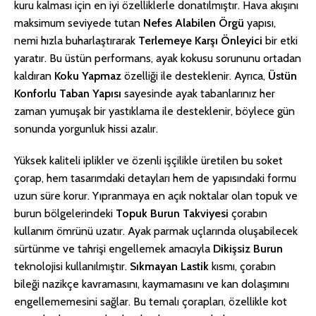
kuru kalması için en iyi özelliklerle donatılmıştır. Hava akışını
maksimum seviyede tutan
Nefes Alabilen Örgü
yapısı,
nemi hızla buharlaştırarak
Terlemeye Karşı Önleyici
bir etki
yaratır. Bu üstün performans, ayak kokusu sorununu ortadan
kaldıran
Koku Yapmaz
özelliği ile desteklenir. Ayrıca,
Üstün
Konforlu Taban Yapısı
sayesinde ayak tabanlarınız her
zaman yumuşak bir yastıklama ile desteklenir, böylece gün
sonunda yorgunluk hissi azalır.
Yüksek kaliteli iplikler ve özenli işçilikle üretilen bu soket
çorap, hem tasarımdaki detayları hem de yapısındaki formu
uzun süre korur. Yıpranmaya en açık noktalar olan topuk ve
burun bölgelerindeki
Topuk Burun Takviyesi
çorabın
kullanım ömrünü uzatır. Ayak parmak uçlarında oluşabilecek
sürtünme ve tahrişi engellemek amacıyla
Dikişsiz Burun
teknolojisi kullanılmıştır.
Sıkmayan Lastik
kısmı, çorabın
bileği nazikçe kavramasını, kaymamasını ve kan dolaşımını
engellememesini sağlar. Bu temalı çorapları, özellikle kot