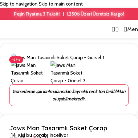
Skip to navigation
Skip to main content
1.250₺ Üzeri Ücretsiz Kargo!
Peşin Fiyatına 3 Taksit!
|
Men
Ana Sayfa
/
Hayvan Desenli
-29%
Görsellerde ışık kırılmalarından kaynaklı renk ton farklılıkları
oluşabilmektedir.
Jaws Man Tasarımlı Soket Çorap
14
Kişi bu çorabı inceliyor!