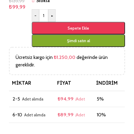
₺
139,99
Stokta
₺
99,99
-
+
Sepete Ekle
Şimdi satın al
Ücretsiz kargo için
₺
1.250,00
değerinde ürün
gereklidir.
MIKTAR
FIYAT
İNDIRIM
2-5
₺
94,99
5%
6-10
₺
89,99
10%