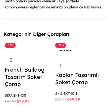
pantolonların paçaları kıvrılarak veya şortlarla
kombinleyerek eğlenceli deseninizi ön plana çıkarabilirsiniz.
Kategorinin Diğer Çorapları
-29%
-29%
ÜRETILIYOR
French Bulldog
Kaplan Tasarımlı
Tasarım Soket
Soket Çorap
Çorap
SKU:
SKT-1013
SKU:
SKT-1011
₺
99,99
₺
139,99
₺
99,99
₺
139,99