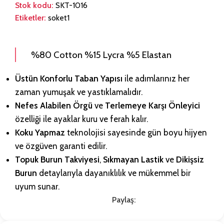
Stok kodu:
SKT-1016
Etiketler:
soket1
%80 Cotton %15 Lycra %5 Elastan
Üstün Konforlu Taban Yapısı
ile adımlarınız her
zaman yumuşak ve yastıklamalıdır.
Nefes Alabilen Örgü
ve
Terlemeye Karşı Önleyici
özelliği ile ayaklar kuru ve ferah kalır.
Koku Yapmaz
teknolojisi sayesinde gün boyu hijyen
ve özgüven garanti edilir.
Topuk Burun Takviyesi
,
Sıkmayan Lastik
ve
Dikişsiz
Burun
detaylarıyla dayanıklılık ve mükemmel bir
uyum sunar.
Paylaş: