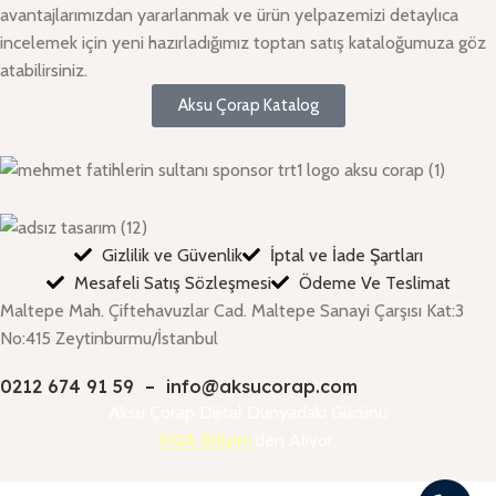
avantajlarımızdan yararlanmak ve ürün yelpazemizi detaylıca
incelemek için yeni hazırladığımız toptan satış kataloğumuza göz
atabilirsiniz.
Aksu Çorap Katalog
Gizlilik ve Güvenlik
İptal ve İade Şartları
Mesafeli Satış Sözleşmesi
Ödeme Ve Teslimat
Maltepe Mah. Çiftehavuzlar Cad. Maltepe Sanayi Çarşısı Kat:3
No:415 Zeytinburmu/İstanbul
0212 674 91 59
–
info@aksucorap.com
Aksu Çorap Dijital Dünyadaki Gücünü
EQA Bilişim
‘den Alıyor.