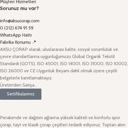
Müşteri Hizmetleri
Sorunuz mu var?
info@aksucorap.com
0 (212) 674 91 59
WhatsApp Hattı
Fabrika Konumu 📍
AKSU ÇORAP olarak, uluslararası kalite, sosyal sorumluluk ve
çevre standartlarına uygunluğumuzu Global Organik Tekstil
Standardı (GOTS), ISO 45001, ISO 14001, ISO 31000, ISO 10002,
ISO 26000 ve CE Uygunluk Beyanı dahil olmak üzere çeşitli
belgelerle kanıtlamaktayız.
Üretim’den Satışa…
Sertifikalarımız
Perakende ve dağıtım ağlarına yüksek kaliteli ve konforlu spor
çorap, tayt ve klasik çorap çeşitleri tedarik ediyoruz. Toptan alım