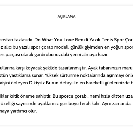
AÇIKLAMA
nstan fazlasıdır.
Do What You Love Renkli Yazılı Tenis Spor Ço
z alıcı bu
yazılı spor çorap
modeli, günlük giyimden en yoğun spor s
n parçası olarak gardırobunuzdaki yerini almaya hazır.
llarına karşı koyacak şekilde tasarlanmıştır. Ayak tabanınızın maruz
e üstün yastıklama sunar. Yüksek sürtünme noktalarında aşınmayı ö
hrişini önleyen
Dikişsiz Burun
detayı ile en hareketli günlerinizde
kler kritik öneme sahiptir. Bu
sporcu çorabı
, nemi hızla ciltten uz
özelliği sayesinde ayaklarınız gün boyu ferah kalır. Aynı zamanda, 
maya yardımcı olur.