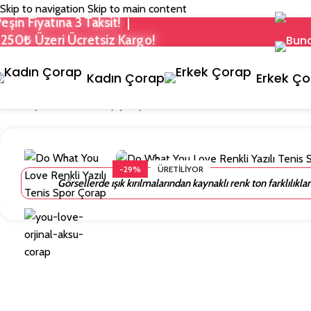
Skip to navigation
Skip to main content
Peşin Fiyatına 3 Taksit!
|
1.250₺ Üzeri Ücretsiz Kargo!
Kadın Çorap
Erkek Ç
Ana Sayfa
/
Tenis & Kolej Çorap
/
Do What You Love Renkli Yazılı 
-29%
ÜRETILIYOR
Görsellerde ışık kırılmalarından kaynaklı renk ton farklılıkla