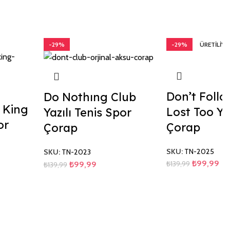
-29%
-29%
ÜRETILIYO
Don’t Foll
Do Nothıng Club
 King
Lost Too Yaz
Yazılı Tenis Spor
or
Çorap
Çorap
SKU:
TN-2025
SKU:
TN-2023
₺
99,99
₺
139,99
₺
99,99
₺
139,99