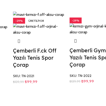
-29%
-29%
ÜRETILIYOR
Çemberli Gym
Çemberli F.ck Off
Yazılı Tenis Sp
Yazılı Tenis Spor
Çorap
Çorap
SKU:
TN-2022
SKU:
TN-2021
₺
99,99
₺
139,99
₺
99,99
₺
139,99