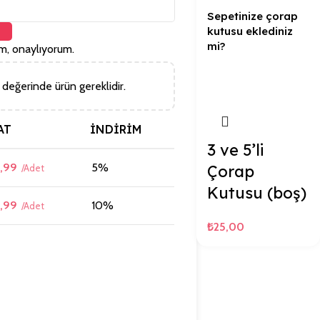
Sepetinize çorap
kutusu eklediniz
mi?
, onaylıyorum.
değerinde ürün gereklidir.
AT
İNDIRIM
3 ve 5’li
,99
5%
Çorap
Kutusu (boş)
,99
10%
₺
25,00