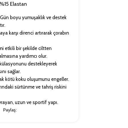
%15 Elastan
Gün boyu yumuşaklık ve destek
ır.
ya karşı direnci artırarak çorabın
 etkili bir şekilde ciltten
almasına yardımcı olur.
rkülasyonunu destekleyerek
ını sağlar.
ak kötü koku oluşumunu engeller.
ndaki sürtünme ve tahriş riskini
vrayan, uzun ve sportif yapı.
Paylaş: