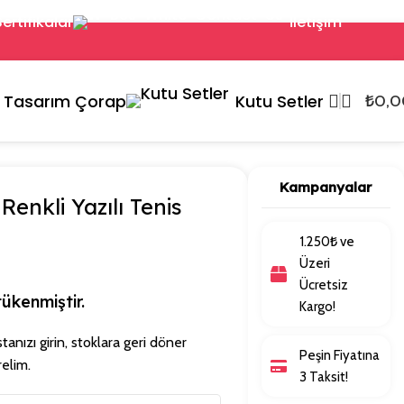
Sertifikalar
İletişim
Tasarım Çorap
Kutu Setler
₺
0,0
Kampanyalar
enkli Yazılı Tenis
1.250₺ ve
Üzeri
Ücretsiz
ükenmiştir.
Kargo!
nızı girin, stoklara geri döner
Peşin Fiyatına
elim.
3 Taksit!