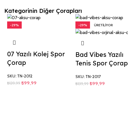
Kategorinin Diğer Çorapları
-29%
-29%
ÜRETILIYOR
07 Yazılı Kolej Spor
Bad Vibes Yazılı
Çorap
Tenis Spor Çorap
SKU:
TN-2012
SKU:
TN-2017
₺
99,99
₺
139,99
₺
99,99
₺
139,99