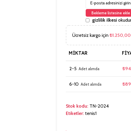
Bekleme listesine ekle
gizlilik ilkesi
okudum
Ücretsiz kargo için
₺
1.250,00
MIKTAR
FIY
2-5
₺
94
6-10
₺
89
Stok kodu:
TN-2024
Etiketler:
tenis1