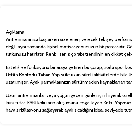
Açıklama
Antrenmanınıza başlarken size enerji verecek tek şey performa
değil, aynı zamanda kişisel motivasyonunuzun bir parçasıdır. Gö
tutkunuzu hatırlatır.
Renkli tenis çorabı
trendinin en dikkat çeke
Estetik ve fonksiyonu bir araya getiren bu çorap, zorlu spor koşu
Üstün Konforlu Taban Yapısı
ile uzun süreli aktivitelerde bil
uzatılmıştır. Ayak parmaklarınızın sürtünmeden kaynaklanan ta
Uzun antrenmanlar veya yoğun geçen günler için hijyenik özelli
kuru tutar. Kötü kokuların oluşumunu engelleyen
Koku Yapmaz
hava sirkülasyonu sağlayarak ayak sıcaklığını ideal seviyede tut