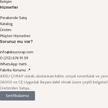
İletişim
Hizmetler
Perakende Satış
Katalog
Üretim
Müşteri Hizmetleri
Sorunuz mu var?
info@aksucorap.com
0 (212) 674 91 59
WhatsApp Hattı
Fabrika Konumu 📍
AKSU ÇORAP olarak, uluslararası kalite, sosyal sorumluluk ve çe
26000 ve CE Uygunluk Beyanı dahil olmak üzere çeşitli belgelerl
Üretim’den Satışa…
Sertifikalarımız