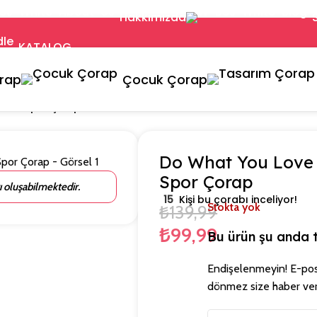
Hakkımızda
KATALOG
orap
Çocuk Çorap
Tenis Spor Çorap
Do What You Love R
Spor Çorap
rı oluşabilmektedir.
15
Kişi bu çorabı inceliyor!
Stokta yok
₺
139,99
₺
99,99
Bu ürün şu anda t
Endişelenmeyin! E-posta
dönmez size haber ver