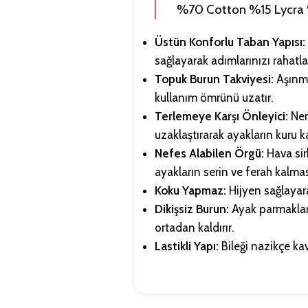
%70 Cotton %15 Lycra 
Üstün Konforlu Taban Yapısı:
sağlayarak adımlarınızı rahatlat
Topuk Burun Takviyesi:
Aşınma
kullanım ömrünü uzatır.
Terlemeye Karşı Önleyici:
Nemi
uzaklaştırarak ayakların kuru k
Nefes Alabilen Örgü:
Hava si
ayakların serin ve ferah kalmas
Koku Yapmaz:
Hijyen sağlayar
Dikişsiz Burun:
Ayak parmakları
ortadan kaldırır.
Lastikli Yapı:
Bileği nazikçe ka