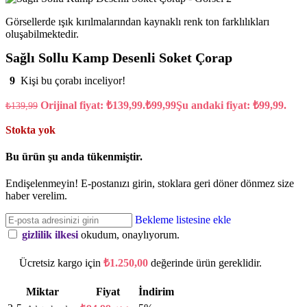
Görsellerde ışık kırılmalarından kaynaklı renk ton farklılıkları
oluşabilmektedir.
Sağlı Sollu Kamp Desenli Soket Çorap
9
Kişi bu çorabı inceliyor!
Orijinal fiyat: ₺139,99.
₺
99,99
Şu andaki fiyat: ₺99,99.
₺
139,99
Stokta yok
Bu ürün şu anda tükenmiştir.
Endişelenmeyin! E-postanızı girin, stoklara geri döner dönmez size
haber verelim.
Bekleme listesine ekle
gizlilik ilkesi
okudum, onaylıyorum.
Ücretsiz kargo için
₺
1.250,00
değerinde ürün gereklidir.
Miktar
Fiyat
İndirim