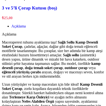
3 ve 5’li Çorap Kutusu (boş)
₺
25,00
Açıklama
Açıklama
Maceraperest ruhunu ayaklarına taşı!
Sağlı Sollu Kamp Desenli
Soket Çorap
, çadırlar, ağaçlar, dağlar gibi doğa temalı eğlenceli
motiflerle tasarlanmıştır. Bu çoraplar, size her adımda bir kamp ateşi
etrafındaki huzuru hissettirmeyi amaçlar.
Sağlı sollu
(asimetrik)
desen yapısı, ürüne dinamik ve mizahi bir hava katarken, outdoor
stilinizi şehir hayatına taşımanızı sağlar. Bu model, özellikle
kamp
desenli çorap
,
doğa temalı soket çorap
,
outdoor çorap
veya
eğlenceli yürüyüş çorabı
arayan, doğayı ve macerayı seven, konfor
ve stil arayan herkes için mükemmeldir.
Uzun yürüyüşler ve kamp maceraları için bile ideal!
Kamp Desenli
Soket Çorap
, zorlu koşullara dayanıklı teknik özelliklerle
donatılmıştır. Sürekli hareket halindeyken oluşan nemi kontrol altına
alan
Terlemeye Karşı Önleyici
ve ayağın nefes almasını
kolaylaştıran
Nefes Alabilen Örgü
yapısı sayesinde, ayaklarınız
daima kuru ve serin kalır. Ayrıca, hijyenden ödün vermeyenler için,