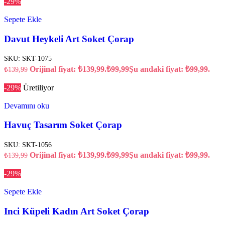
-29%
Sepete Ekle
Davut Heykeli Art Soket Çorap
SKU:
SKT-1075
Orijinal fiyat: ₺139,99.
₺
99,99
Şu andaki fiyat: ₺99,99.
₺
139,99
-29%
Üretiliyor
Devamını oku
Havuç Tasarım Soket Çorap
SKU:
SKT-1056
Orijinal fiyat: ₺139,99.
₺
99,99
Şu andaki fiyat: ₺99,99.
₺
139,99
-29%
Sepete Ekle
Inci Küpeli Kadın Art Soket Çorap