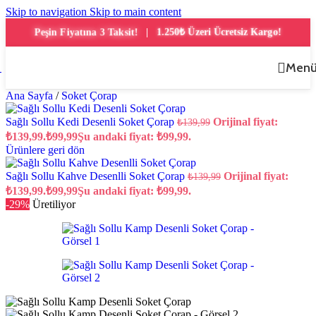
Skip to navigation
Skip to main content
1.250₺ Üzeri Ücretsiz Kargo!
Peşin Fiyatına 3 Taksit!
|
Men
Ana Sayfa
/
Soket Çorap
Sağlı Sollu Kedi Desenli Soket Çorap
Orijinal fiyat:
₺
139,99
₺139,99.
₺
99,99
Şu andaki fiyat: ₺99,99.
Ürünlere geri dön
Sağlı Sollu Kahve Desenlli Soket Çorap
Orijinal fiyat:
₺
139,99
₺139,99.
₺
99,99
Şu andaki fiyat: ₺99,99.
-29%
Üretiliyor