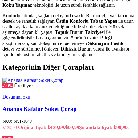
Koku Yapmaz
teknolojisi ile uzun süreli ferahlık sağlanır.
Konforlu adımlar, sağlam detaylarda saklı! Bu model, ayak tabanına
destek ve rahatlık sağlayan
Üstün Konforlu Taban Yapısı
ile uzun
saatler ayakta kalmanız gerektiğinde bile sizi destekler. Yüksek
aşınmaya dayanıklı yapısı,
Topuk Burun Takviyesi
ile
güçlendirilmiştir, bu da çorabınızın ömrünü uzatır. Bileği
sıkıştırmayan, kan dolaşımını engellemeyen
Sıkmayan Lastik
detayı ve sürtünmeyi önleyen
Dikişsiz Burun
yapısı ile ayakkabı
içinde bile üstün rahatlık ve tam uyum sağlanır.
Kategorinin Diğer Çorapları
-29%
Üretiliyor
Devamını oku
Ananas Kafalar Soket Çorap
SKU:
SKT-1049
Orijinal fiyat: ₺139,99.
₺
99,99
Şu andaki fiyat: ₺99,99.
₺
139,99