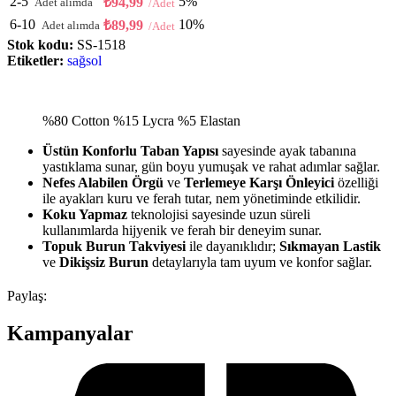
2-5
5%
₺
94,99
6-10
10%
₺
89,99
Stok kodu:
SS-1518
Etiketler:
sağsol
%80 Cotton %15 Lycra %5 Elastan
Üstün Konforlu Taban Yapısı
sayesinde ayak tabanına
yastıklama sunar, gün boyu yumuşak ve rahat adımlar sağlar.
Nefes Alabilen Örgü
ve
Terlemeye Karşı Önleyici
özelliği
ile ayakları kuru ve ferah tutar, nem yönetiminde etkilidir.
Koku Yapmaz
teknolojisi sayesinde uzun süreli
kullanımlarda hijyenik ve ferah bir deneyim sunar.
Topuk Burun Takviyesi
ile dayanıklıdır;
Sıkmayan Lastik
ve
Dikişsiz Burun
detaylarıyla tam uyum ve konfor sağlar.
Paylaş:
Kampanyalar